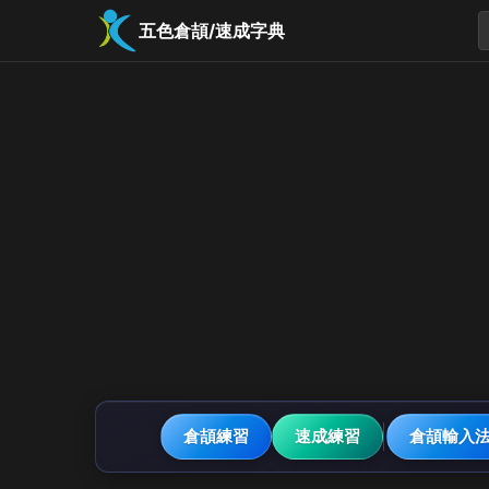
五色倉頡/速成字典
倉頡練習
速成練習
倉頡輸入