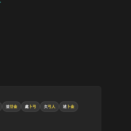
並
廿金
處
卜弓
欠
弓人
述
卜金