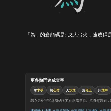
「為」的倉頡碼是: 戈大弓火，速成碼是
更多熱門速成查字
韋
木手
切
心竹
叉
水戈
角
弓土
州
戈中
想查更多字的速成碼？前往速成專頁、查看鍵盤表，
速成輸入法表 →
速成鍵盤 →
速成輸入法練習 →
速成