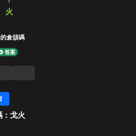
f
弓
火
」的倉頡碼
答案
習
碼：戈火
火