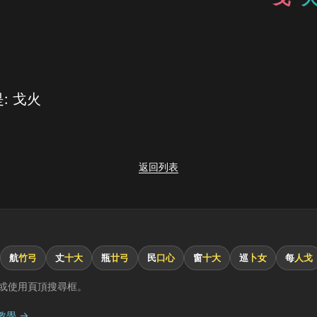
: 戈火
返回列表
航
竹弓
丈
十大
瓶
廿弓
民
口心
窗
十大
巡
卜女
每
人戈
或使用頁頂搜尋框。
教學 →