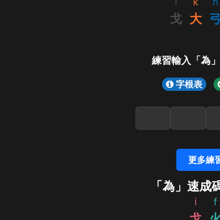
i
k
n
戈
大
練習輸入「為
字根表
更多練
「為」速成
i
f
戈