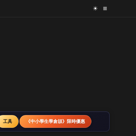
≡
☀
工具
《中小學生學倉頡》限時優惠