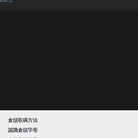
倉頡取碼方法
認識倉頡字母