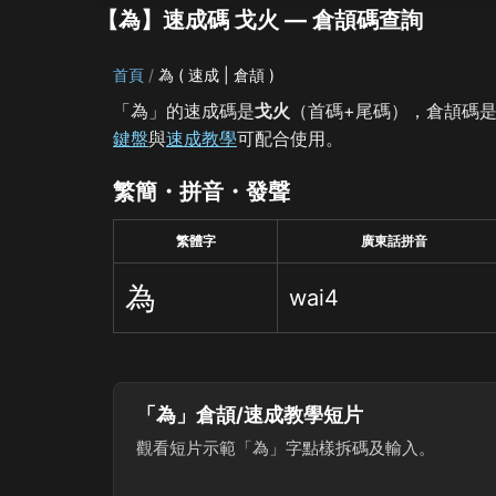
【為】速成碼 戈火 — 倉頡碼查詢
首頁
為 ( 速成 | 倉頡 )
「為」的速成碼是
戈火
（首碼+尾碼），倉頡碼
鍵盤
與
速成教學
可配合使用。
繁簡・拼音・發聲
繁體字
廣東話拼音
為
wai4
「為」倉頡/速成教學短片
觀看短片示範「為」字點樣拆碼及輸入。