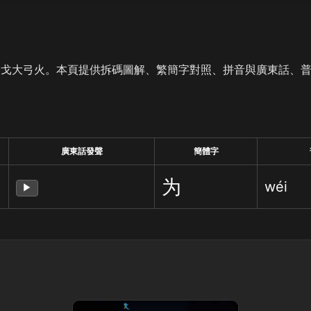
是戈大弓火。本頁提供拆碼圖解、繁簡字對照、拼音與廣東話、
廣東話發聲
簡體字
为
wéi
▶