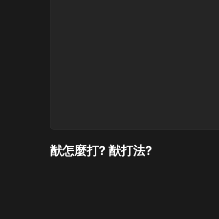
猷怎麼打? 猷打法?