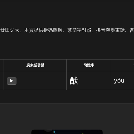
是廿田戈大。本頁提供拆碼圖解、繁簡字對照、拼音與廣東話、
廣東話發聲
簡體字
猷
yóu
▶