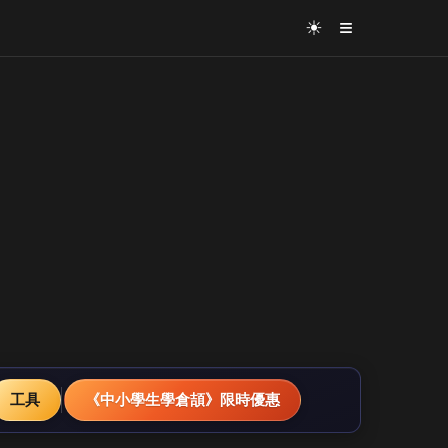
≡
☀
工具
《中小學生學倉頡》限時優惠