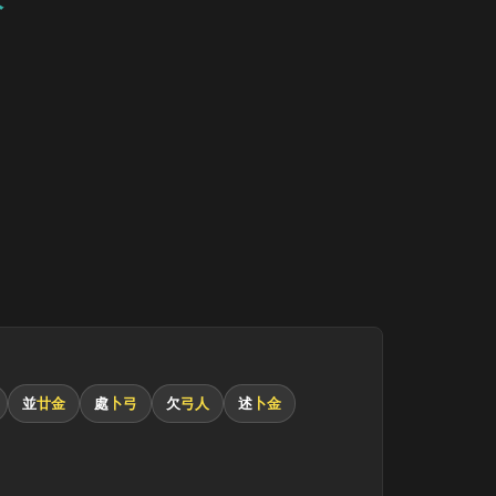
並
廿金
處
卜弓
欠
弓人
述
卜金