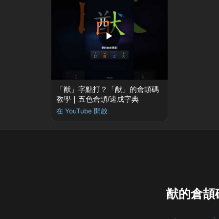
▶
「猷」字點打？「猷」的倉頡碼
教學｜五色倉頡/速成字典
在 YouTube 開啟
猷的倉頡