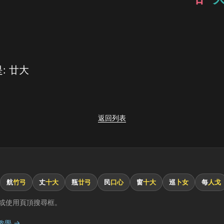
: 廿大
返回列表
航
竹弓
丈
十大
瓶
廿弓
民
口心
窗
十大
巡
卜女
每
人戈
或使用頁頂搜尋框。
教學 →