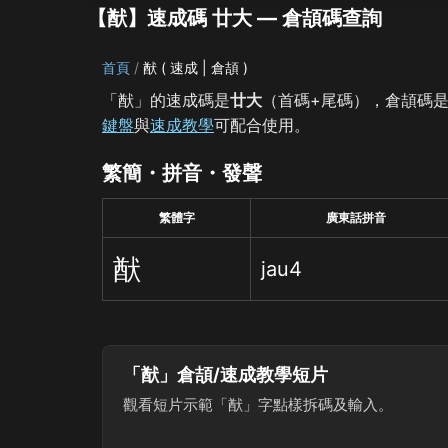
【猷】速成碼 廿大 — 倉頡碼查詢
首頁
猷 ( 速成 | 倉頡 )
「猷」的速成碼是
廿大
（首碼+尾碼），倉頡碼
鍵盤
與
速成教學
可配合使用。
繁簡・拼音・發聲
繁體字
廣東話拼音
猷
jau4
「猷」倉頡/速成教學短片
觀看短片示範「猷」字點樣拆碼及輸入。