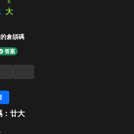
k
戈
大
」的倉頡碼
答案
習
碼：廿大
大