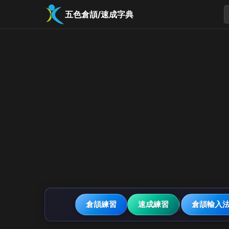
五色倉頡/速成字典
倉頡練習
速成練習
倉頡輸入