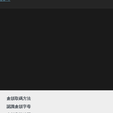
倉頡取碼方法
認識倉頡字母