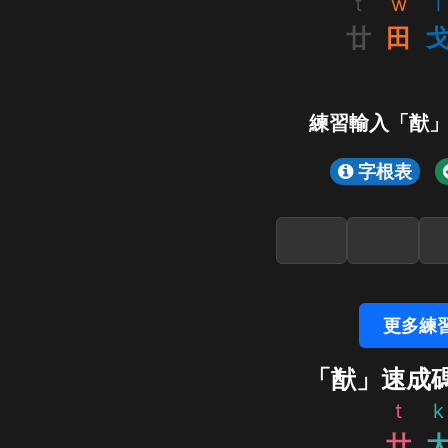
t
w
i
廿
田
練習輸入「猷
字根表
更多練
「猷」速成
t
k
廿