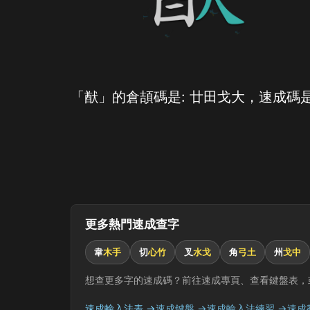
「猷」的倉頡碼是: 廿田戈大，速成碼是
更多熱門速成查字
韋
木手
切
心竹
叉
水戈
角
弓土
州
戈中
想查更多字的速成碼？前往速成專頁、查看鍵盤表，
速成輸入法表 →
速成鍵盤 →
速成輸入法練習 →
速成