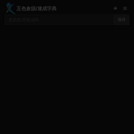
≡
☀
五色倉頡/速成字典
搜尋