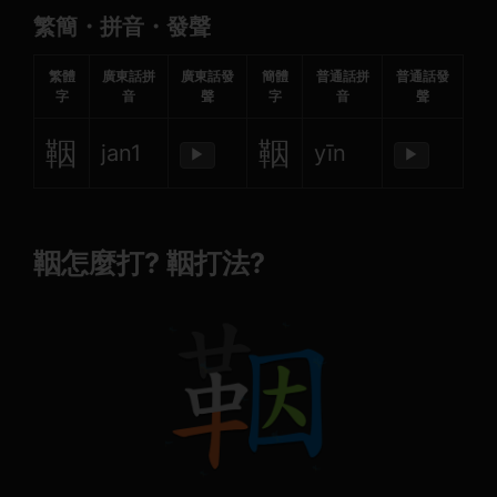
繁簡・拼音・發聲
繁體
廣東話拼
廣東話發
簡體
普通話拼
普通話發
字
音
聲
字
音
聲
鞇
鞇
jan1
yīn
▶
▶
鞇怎麼打? 鞇打法?