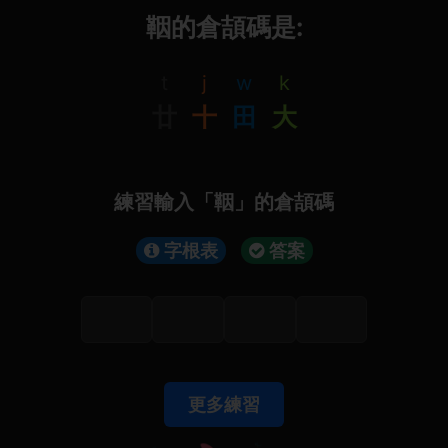
鞇的倉頡碼是:
t
j
w
k
廿
十
田
大
練習輸入「鞇」的倉頡碼
字根表
答案
更多練習