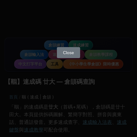
倉頡練習
速成練習
Close
倉頡輸入法
速成輸入法教學
倉頡教學課程
中文打字平台
工具
《中小學生學倉頡》限時優惠
【鞇】速成碼 廿大 — 倉頡碼查詢
首頁
鞇 ( 速成 | 倉頡 )
「鞇」的速成碼是
廿大
（首碼+尾碼），倉頡碼是廿十
田大。本頁提供拆碼圖解、繁簡字對照、拼音與廣東
話、普通話發音。更多速成查字、
速成輸入法表
、
速成
鍵盤
與
速成教學
可配合使用。