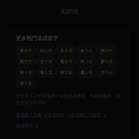
返回列表
更多熱門速成查字
韋
木手
切
心竹
叉
水戈
角
弓土
州
戈中
航
竹弓
丈
十大
瓶
廿弓
民
口心
窗
十大
巡
卜女
每
人戈
並
廿金
處
卜弓
欠
弓人
述
卜金
想查更多字的速成碼？前往速成專頁、查看鍵盤表，或
使用頁頂搜尋框。
速成輸入法表 →
速成鍵盤 →
速成輸入法練習 →
速成教學 →