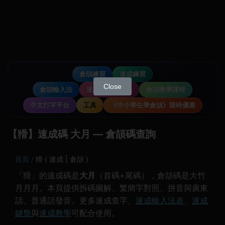
倉頡練習
速成練習
Close
倉頡輸入法
速成輸入法教學
倉頡教學課程
中文打字平台
工具
《中小學生學倉頡》限時優惠
【猾】速成碼 大月 — 倉頡碼查詢
首頁
猾 ( 速成 | 倉頡 )
「猾」的速成碼是
大月
（首碼+尾碼），倉頡碼是大竹
月月月。本頁提供拆碼圖解、繁簡字對照、拼音與廣東
話、普通話發音。更多速成查字、
速成輸入法表
、
速成
鍵盤
與
速成教學
可配合使用。