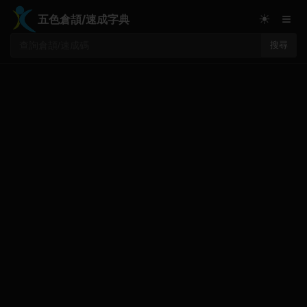
≡
☀
五色倉頡/速成字典
搜尋