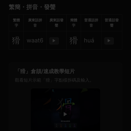
繁簡・拼音・發聲
繁體
廣東話拼
廣東話發
簡體
普通話拼
普通話發
字
音
聲
字
音
聲
猾
猾
waat6
huá
▶
▶
「猾」倉頡/速成教學短片
觀看短片示範「猾」字點樣拆碼及輸入。
▶