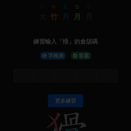
k
h
b
b
b
大
竹
月
月
月
練習輸入「猾」的倉頡碼
字根表
答案
更多練習