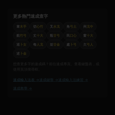
更多熱門速成查字
韋
木手
切
心竹
叉
水戈
角
弓土
州
戈中
航
竹弓
丈
十大
瓶
廿弓
民
口心
窗
十大
巡
卜女
每
人戈
並
廿金
處
卜弓
欠
弓人
述
卜金
想查更多字的速成碼？前往速成專頁、查看鍵盤表，或
使用頁頂搜尋框。
速成輸入法表 →
速成鍵盤 →
速成輸入法練習 →
速成教學 →