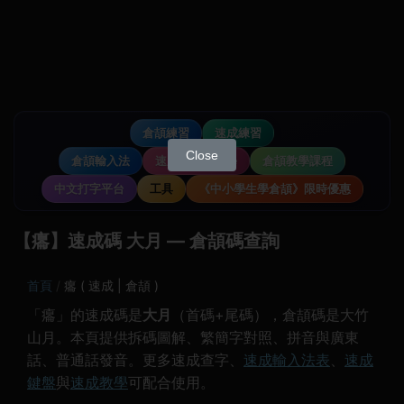
倉頡練習
速成練習
Close
倉頡輸入法
速成輸入法教學
倉頡教學課程
中文打字平台
工具
《中小學生學倉頡》限時優惠
【癟】速成碼 大月 — 倉頡碼查詢
首頁
癟 ( 速成 | 倉頡 )
「癟」的速成碼是
大月
（首碼+尾碼），倉頡碼是大竹
山月。本頁提供拆碼圖解、繁簡字對照、拼音與廣東
話、普通話發音。更多速成查字、
速成輸入法表
、
速成
鍵盤
與
速成教學
可配合使用。