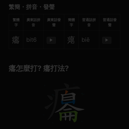
繁簡・拼音・發聲
繁體
廣東話拼
廣東話發
簡體
普通話拼
普通話發
字
音
聲
字
音
聲
癟
瘪
bit6
biē
▶
▶
癟怎麼打? 癟打法?