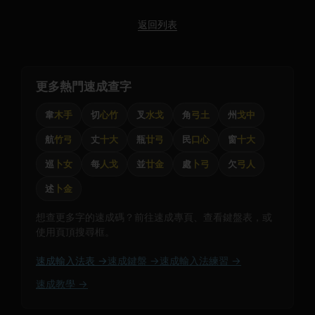
返回列表
更多熱門速成查字
韋
木手
切
心竹
叉
水戈
角
弓土
州
戈中
航
竹弓
丈
十大
瓶
廿弓
民
口心
窗
十大
巡
卜女
每
人戈
並
廿金
處
卜弓
欠
弓人
述
卜金
想查更多字的速成碼？前往速成專頁、查看鍵盤表，或
使用頁頂搜尋框。
速成輸入法表 →
速成鍵盤 →
速成輸入法練習 →
速成教學 →