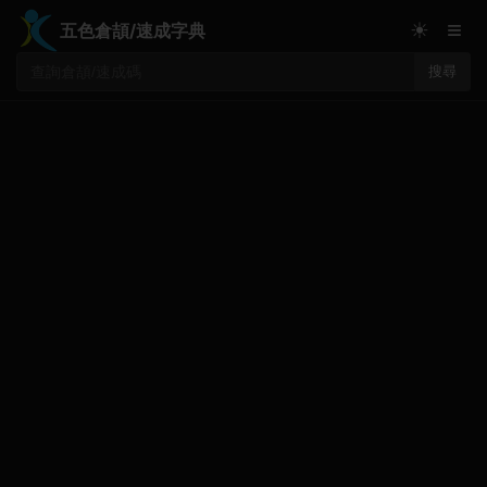
≡
☀
五色倉頡/速成字典
搜尋