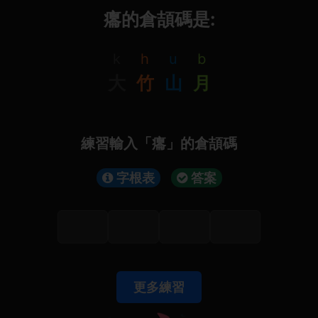
癟的倉頡碼是:
k
h
u
b
大
竹
山
月
練習輸入「癟」的倉頡碼
字根表
答案
更多練習