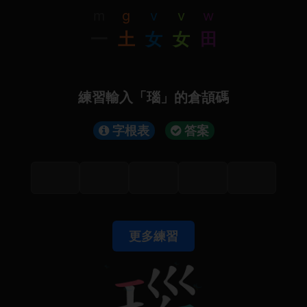
m
g
v
v
w
一
土
女
女
田
練習輸入「瑙」的倉頡碼
字根表
答案
更多練習