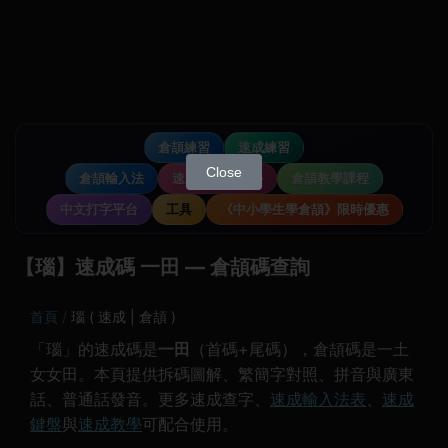
倉頡練習
速成練習
Close
倉頡輸入法
速成輸入法教學
倉頡教學課程
中文打字平台
工具
《中小學生學倉頡》限時優惠
【瑙】速成碼 一田 — 倉頡碼查詢
首頁
瑙 ( 速成 | 倉頡 )
「瑙」的速成碼是
一田
（首碼+尾碼），倉頡碼是一土
女女田。本頁提供拆碼圖解、繁簡字對照、拼音與廣東
話、普通話發音。更多速成查字、
速成輸入法表
、
速成
鍵盤
與
速成教學
可配合使用。