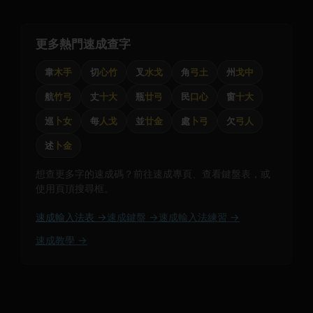
更多熱門速成查字
韋
木手
切
心竹
叉
水戈
角
弓土
州
戈中
航
竹弓
丈
十大
瓶
廿弓
民
口心
窗
十大
巡
卜女
每
人戈
並
廿金
處
卜弓
欠
弓人
述
卜金
想查更多字的速成碼？前往速成專頁、查看鍵盤表，或
使用頁頂搜尋框。
速成輸入法表 →
速成鍵盤 →
速成輸入法練習 →
速成教學 →