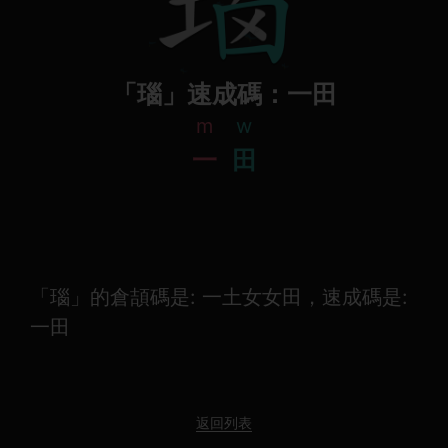
「瑙」速成碼：一田
m
w
一
田
「瑙」的倉頡碼是: 一土女女田，速成碼是:
一田
返回列表