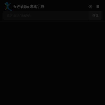
≡
☀
五色倉頡/速成字典
搜尋