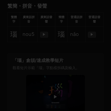
繁簡・拼音・發聲
繁體
廣東話拼
廣東話發
簡體
普通話拼
普通話發
字
音
聲
字
音
聲
瑙
瑙
nou5
nǎo
▶
▶
「瑙」倉頡/速成教學短片
觀看短片示範「瑙」字點樣拆碼及輸入。
▶