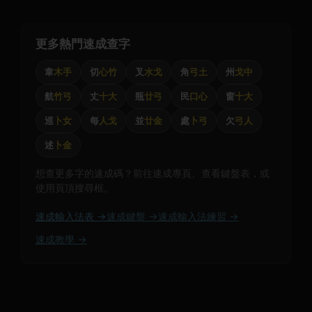
更多熱門速成查字
韋
木手
切
心竹
叉
水戈
角
弓土
州
戈中
航
竹弓
丈
十大
瓶
廿弓
民
口心
窗
十大
巡
卜女
每
人戈
並
廿金
處
卜弓
欠
弓人
述
卜金
想查更多字的速成碼？前往速成專頁、查看鍵盤表，或
使用頁頂搜尋框。
速成輸入法表 →
速成鍵盤 →
速成輸入法練習 →
速成教學 →