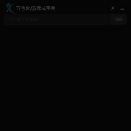
≡
☀
五色倉頡/速成字典
搜尋