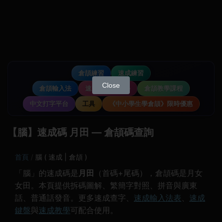
倉頡練習
速成練習
Close
倉頡輸入法
速成輸入法教學
倉頡教學課程
中文打字平台
工具
《中小學生學倉頡》限時優惠
【腦】速成碼 月田 — 倉頡碼查詢
首頁
腦 ( 速成 | 倉頡 )
「腦」的速成碼是
月田
（首碼+尾碼），倉頡碼是月女
女田。本頁提供拆碼圖解、繁簡字對照、拼音與廣東
話、普通話發音。更多速成查字、
速成輸入法表
、
速成
鍵盤
與
速成教學
可配合使用。