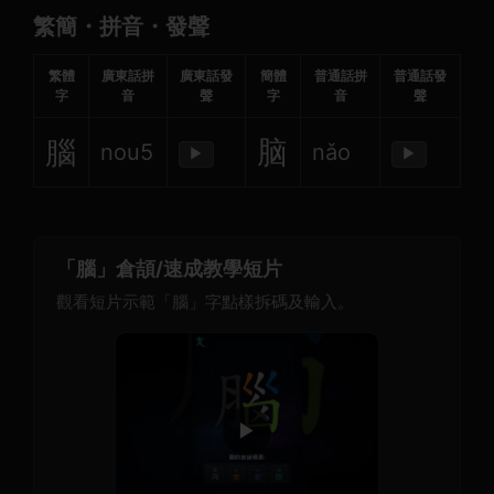
繁簡・拼音・發聲
繁體
廣東話拼
廣東話發
簡體
普通話拼
普通話發
字
音
聲
字
音
聲
腦
脑
nou5
nǎo
▶
▶
「腦」倉頡/速成教學短片
觀看短片示範「腦」字點樣拆碼及輸入。
▶