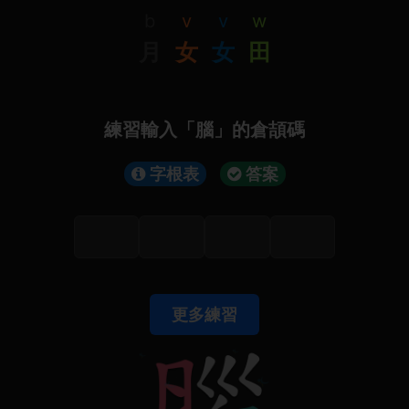
b
v
v
w
月
女
女
田
練習輸入「腦」的倉頡碼
字根表
答案
更多練習