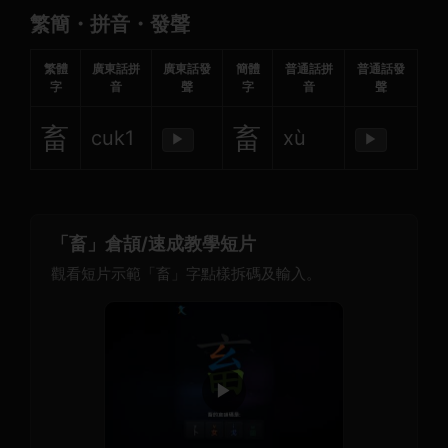
繁簡・拼音・發聲
繁體
廣東話拼
廣東話發
簡體
普通話拼
普通話發
字
音
聲
字
音
聲
畜
畜
cuk1
xù
▶
▶
「畜」倉頡/速成教學短片
觀看短片示範「畜」字點樣拆碼及輸入。
▶