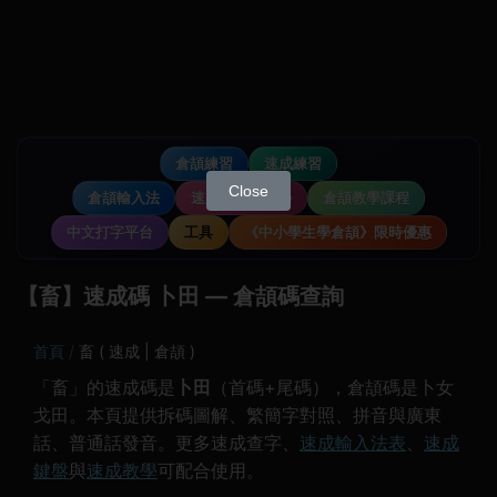
倉頡練習
速成練習
Close
倉頡輸入法
速成輸入法教學
倉頡教學課程
中文打字平台
工具
《中小學生學倉頡》限時優惠
【畜】速成碼 卜田 — 倉頡碼查詢
首頁
畜 ( 速成 | 倉頡 )
「畜」的速成碼是
卜田
（首碼+尾碼），倉頡碼是卜女
戈田。本頁提供拆碼圖解、繁簡字對照、拼音與廣東
話、普通話發音。更多速成查字、
速成輸入法表
、
速成
鍵盤
與
速成教學
可配合使用。