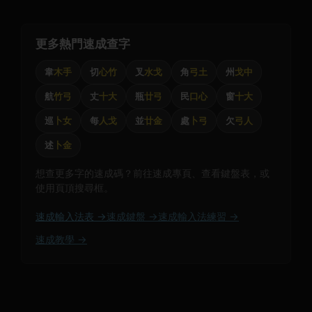
更多熱門速成查字
韋
木手
切
心竹
叉
水戈
角
弓土
州
戈中
航
竹弓
丈
十大
瓶
廿弓
民
口心
窗
十大
巡
卜女
每
人戈
並
廿金
處
卜弓
欠
弓人
述
卜金
想查更多字的速成碼？前往速成專頁、查看鍵盤表，或
使用頁頂搜尋框。
速成輸入法表 →
速成鍵盤 →
速成輸入法練習 →
速成教學 →