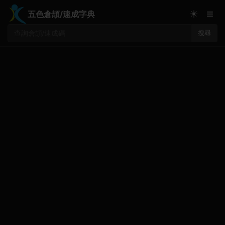
≡
☀
五色倉頡/速成字典
搜尋