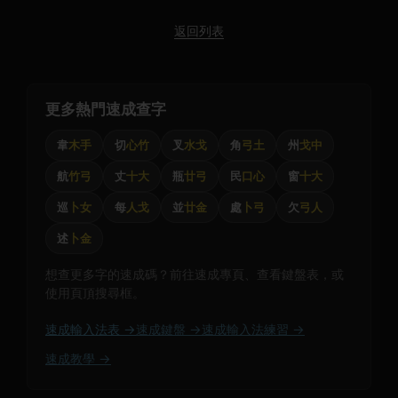
返回列表
更多熱門速成查字
韋
木手
切
心竹
叉
水戈
角
弓土
州
戈中
航
竹弓
丈
十大
瓶
廿弓
民
口心
窗
十大
巡
卜女
每
人戈
並
廿金
處
卜弓
欠
弓人
述
卜金
想查更多字的速成碼？前往速成專頁、查看鍵盤表，或
使用頁頂搜尋框。
速成輸入法表 →
速成鍵盤 →
速成輸入法練習 →
速成教學 →