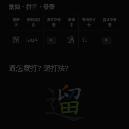
繁簡・拼音・發聲
繁體
廣東話拼
廣東話發
簡體
普通話拼
普通話發
字
音
聲
字
音
聲
遛
遛
lau4
liù
▶
▶
遛怎麼打? 遛打法?