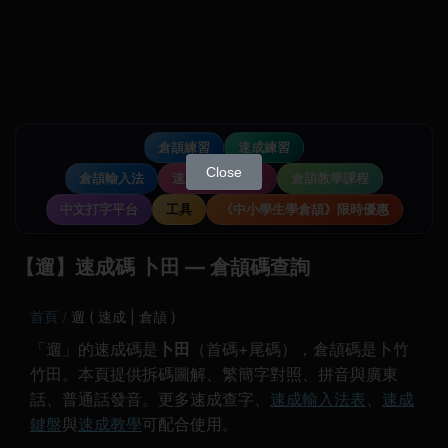
倉頡練習
速成練習
Close
倉頡輸入法
速成輸入法教學
倉頡教學課程
中文打字平台
工具
《中小學生學倉頡》限時優惠
【遛】速成碼 卜田 — 倉頡碼查詢
首頁
遛 ( 速成 | 倉頡 )
「遛」的速成碼是
卜田
（首碼+尾碼），倉頡碼是卜竹
竹田。本頁提供拆碼圖解、繁簡字對照、拼音與廣東
話、普通話發音。更多速成查字、
速成輸入法表
、
速成
鍵盤
與
速成教學
可配合使用。