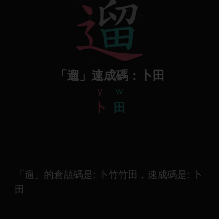
「遛」速成碼：卜田
y
w
卜
田
「遛」的倉頡碼是: 卜竹竹田，速成碼是: 卜
田