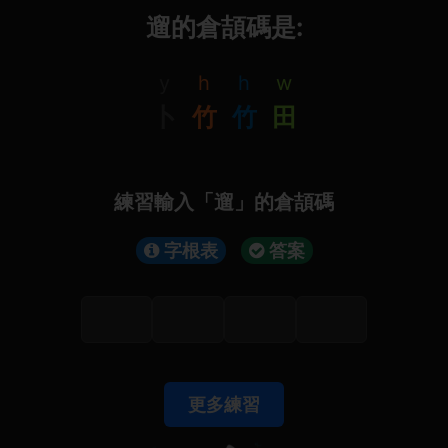
遛的倉頡碼是:
y
h
h
w
卜
竹
竹
田
練習輸入「遛」的倉頡碼
字根表
答案
更多練習