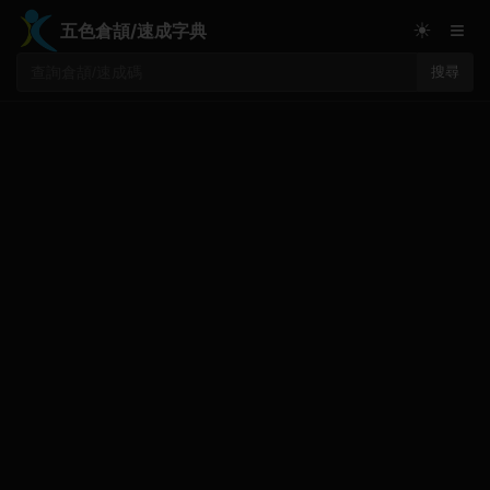
≡
☀
五色倉頡/速成字典
搜尋