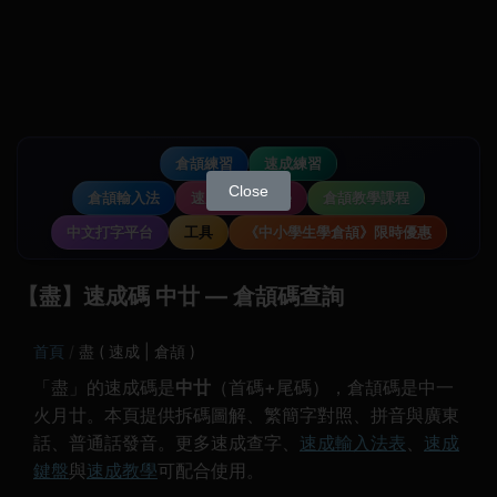
倉頡練習
速成練習
Close
倉頡輸入法
速成輸入法教學
倉頡教學課程
中文打字平台
工具
《中小學生學倉頡》限時優惠
【盡】速成碼 中廿 — 倉頡碼查詢
首頁
盡 ( 速成 | 倉頡 )
「盡」的速成碼是
中廿
（首碼+尾碼），倉頡碼是中一
火月廿。本頁提供拆碼圖解、繁簡字對照、拼音與廣東
話、普通話發音。更多速成查字、
速成輸入法表
、
速成
鍵盤
與
速成教學
可配合使用。