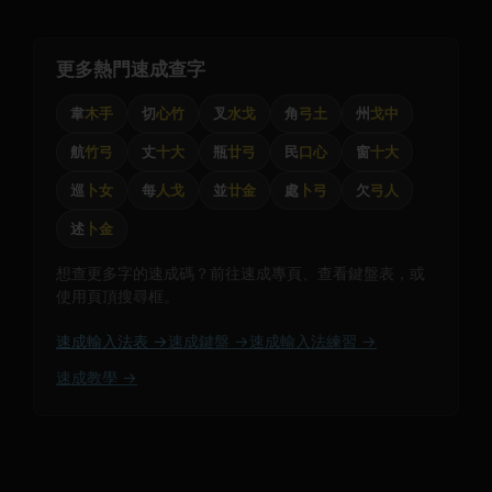
更多熱門速成查字
韋
木手
切
心竹
叉
水戈
角
弓土
州
戈中
航
竹弓
丈
十大
瓶
廿弓
民
口心
窗
十大
巡
卜女
每
人戈
並
廿金
處
卜弓
欠
弓人
述
卜金
想查更多字的速成碼？前往速成專頁、查看鍵盤表，或
使用頁頂搜尋框。
速成輸入法表 →
速成鍵盤 →
速成輸入法練習 →
速成教學 →