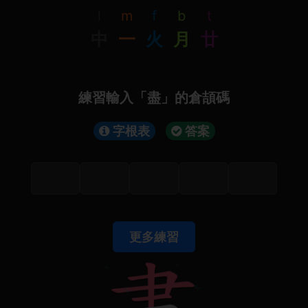
l
m
f
b
t
中
一
火
月
廿
練習輸入「盡」的倉頡碼
字根表
答案
更多練習