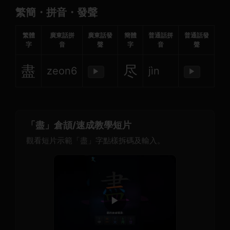
繁簡・拼音・發聲
繁體
廣東話拼
廣東話發
簡體
普通話拼
普通話發
字
音
聲
字
音
聲
盡
尽
zeon6
jìn
▶
▶
「盡」倉頡/速成教學短片
觀看短片示範「盡」字點樣拆碼及輸入。
▶