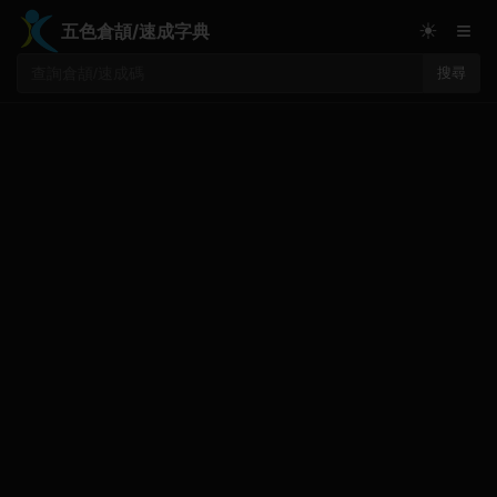
≡
☀
五色倉頡/速成字典
搜尋