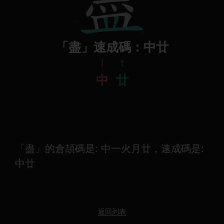
「盡」速成碼：中廿
l
t
中
廿
「盡」的倉頡碼是: 中一火月廿，速成碼是:
中廿
返回列表