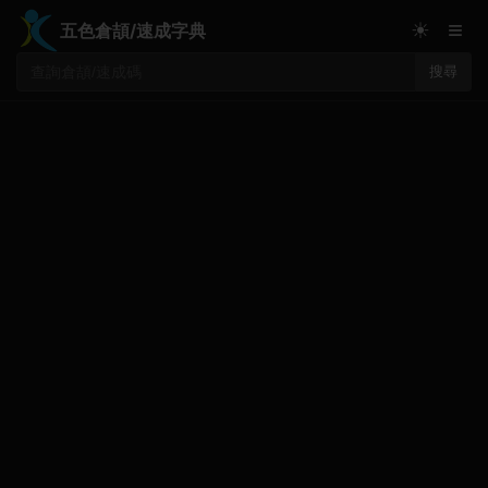
≡
☀
五色倉頡/速成字典
搜尋