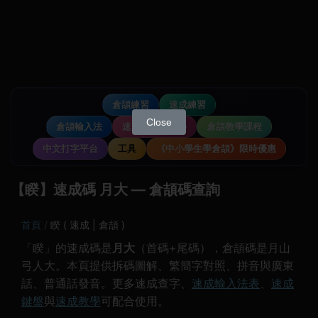
倉頡練習
速成練習
Close
倉頡輸入法
速成輸入法教學
倉頡教學課程
中文打字平台
工具
《中小學生學倉頡》限時優惠
【睽】速成碼 月大 — 倉頡碼查詢
首頁
睽 ( 速成 | 倉頡 )
「睽」的速成碼是
月大
（首碼+尾碼），倉頡碼是月山
弓人大。本頁提供拆碼圖解、繁簡字對照、拼音與廣東
話、普通話發音。更多速成查字、
速成輸入法表
、
速成
鍵盤
與
速成教學
可配合使用。