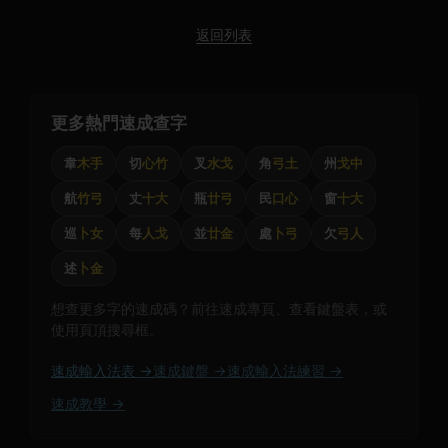
返回列表
更多熱門速成查字
韋
木手
切
心竹
叉
水戈
角
弓土
州
戈中
航
竹弓
丈
十大
瓶
廿弓
民
口心
窗
十大
巡
卜女
每
人戈
並
廿金
處
卜弓
欠
弓人
述
卜金
想查更多字的速成碼？前往速成專頁、查看鍵盤表，或
使用頁頂搜尋框。
速成輸入法表 →
速成鍵盤 →
速成輸入法練習 →
速成教學 →