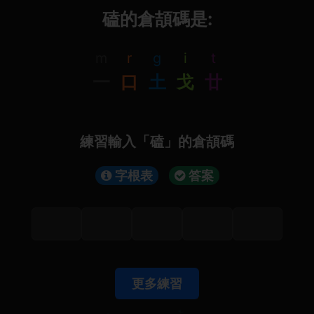
磕的倉頡碼是:
m
r
g
i
t
一
口
土
戈
廿
練習輸入「磕」的倉頡碼
字根表
答案
更多練習