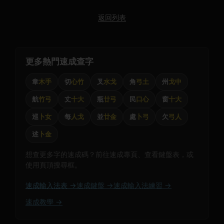
返回列表
更多熱門速成查字
韋
木手
切
心竹
叉
水戈
角
弓土
州
戈中
航
竹弓
丈
十大
瓶
廿弓
民
口心
窗
十大
巡
卜女
每
人戈
並
廿金
處
卜弓
欠
弓人
述
卜金
想查更多字的速成碼？前往速成專頁、查看鍵盤表，或
使用頁頂搜尋框。
速成輸入法表 →
速成鍵盤 →
速成輸入法練習 →
速成教學 →