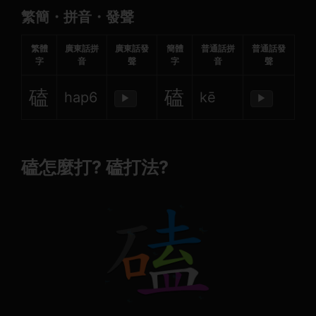
繁簡・拼音・發聲
繁體
廣東話拼
廣東話發
簡體
普通話拼
普通話發
字
音
聲
字
音
聲
磕
磕
hap6
kē
▶
▶
磕怎麼打? 磕打法?