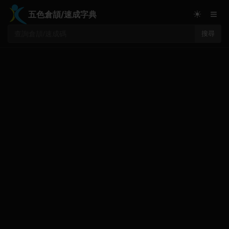
≡
☀
五色倉頡/速成字典
搜尋