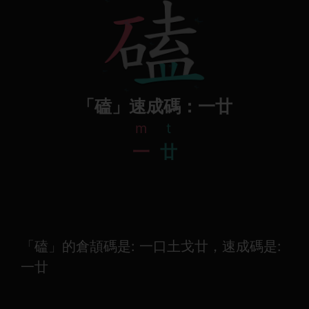
「磕」速成碼：一廿
m
t
一
廿
「磕」的倉頡碼是: 一口土戈廿，速成碼是:
一廿