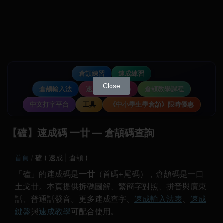
倉頡練習
速成練習
Close
倉頡輸入法
速成輸入法教學
倉頡教學課程
中文打字平台
工具
《中小學生學倉頡》限時優惠
【磕】速成碼 一廿 — 倉頡碼查詢
首頁
磕 ( 速成 | 倉頡 )
「磕」的速成碼是
一廿
（首碼+尾碼），倉頡碼是一口
土戈廿。本頁提供拆碼圖解、繁簡字對照、拼音與廣東
話、普通話發音。更多速成查字、
速成輸入法表
、
速成
鍵盤
與
速成教學
可配合使用。