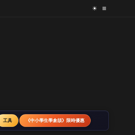
≡
☀
工具
《中小學生學倉頡》限時優惠