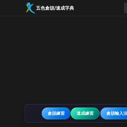
五色倉頡/速成字典
倉頡練習
速成練習
倉頡輸入