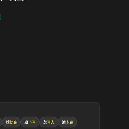
山
並
廿金
處
卜弓
欠
弓人
述
卜金