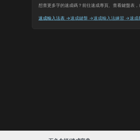
想查更多字的速成碼？前往速成專頁、查看鍵盤表，
速成輸入法表 →
速成鍵盤 →
速成輸入法練習 →
速成