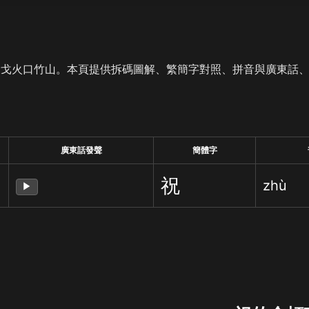
是戈火口竹山。本頁提供拆碼圖解、繁簡字對照、拼音與廣東話
廣東話發聲
簡體字
祝
zhù
▶