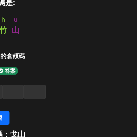
碼是:
h
u
竹
山
」的倉頡碼
答案
習
碼：戈山