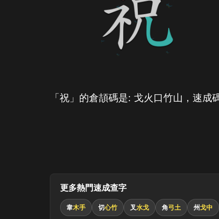
「祝」的倉頡碼是: 戈火口竹山，速成碼
更多熱門速成查字
韋
木手
切
心竹
叉
水戈
角
弓土
州
戈中