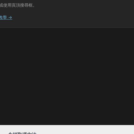
或使用頁頂搜尋框。
教學 →