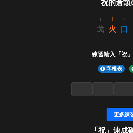
祝的倉頡
i
f
r
戈
火
口
練習輸入「祝
字根表
更多練
「祝」速成