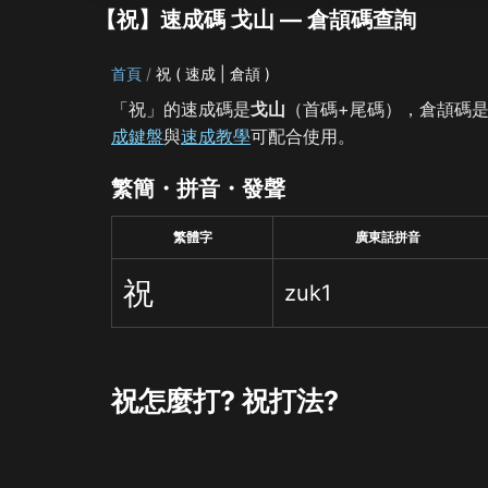
【祝】速成碼 戈山 — 倉頡碼查詢
首頁
祝 ( 速成 | 倉頡 )
「祝」的速成碼是
戈山
（首碼+尾碼），倉頡碼
成鍵盤
與
速成教學
可配合使用。
繁簡・拼音・發聲
繁體字
廣東話拼音
祝
zuk1
祝怎麼打? 祝打法?