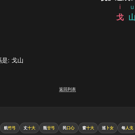
i
u
戈
是: 戈山
返回列表
航
竹弓
丈
十大
瓶
廿弓
民
口心
窗
十大
巡
卜女
每
人戈