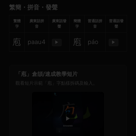
繁簡・拼音・發聲
繁體
廣東話拼
廣東話發
簡體
普通話拼
普通話發
字
音
聲
字
音
聲
庖
庖
paau4
páo
▶
▶
「庖」倉頡/速成教學短片
觀看短片示範「庖」字點樣拆碼及輸入。
▶