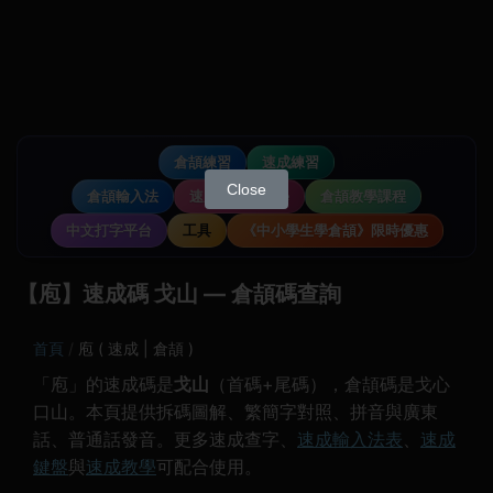
倉頡練習
速成練習
Close
倉頡輸入法
速成輸入法教學
倉頡教學課程
中文打字平台
工具
《中小學生學倉頡》限時優惠
【庖】速成碼 戈山 — 倉頡碼查詢
首頁
庖 ( 速成 | 倉頡 )
「庖」的速成碼是
戈山
（首碼+尾碼），倉頡碼是戈心
口山。本頁提供拆碼圖解、繁簡字對照、拼音與廣東
話、普通話發音。更多速成查字、
速成輸入法表
、
速成
鍵盤
與
速成教學
可配合使用。