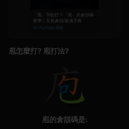
「庖」字點打？「庖」的倉頡碼
教學｜五色倉頡/速成字典
在 YouTube 開啟
庖怎麼打? 庖打法?
庖的倉頡碼是: