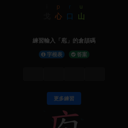
i
p
r
u
戈
心
口
山
練習輸入「庖」的倉頡碼
字根表
答案
更多練習