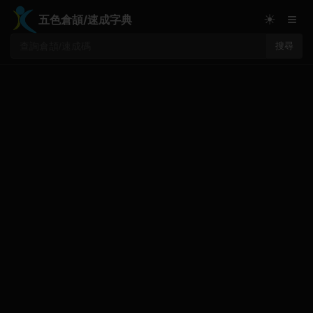
≡
☀
五色倉頡/速成字典
搜尋