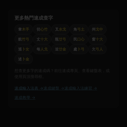
更多熱門速成查字
韋
木手
切
心竹
叉
水戈
角
弓土
州
戈中
航
竹弓
丈
十大
瓶
廿弓
民
口心
窗
十大
巡
卜女
每
人戈
並
廿金
處
卜弓
欠
弓人
述
卜金
想查更多字的速成碼？前往速成專頁、查看鍵盤表，或
使用頁頂搜尋框。
速成輸入法表 →
速成鍵盤 →
速成輸入法練習 →
速成教學 →