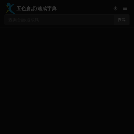
≡
☀
五色倉頡/速成字典
搜尋