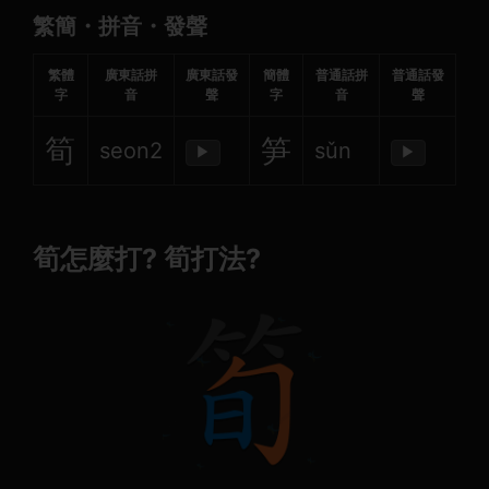
繁簡・拼音・發聲
繁體
廣東話拼
廣東話發
簡體
普通話拼
普通話發
字
音
聲
字
音
聲
筍
笋
seon2
sǔn
▶
▶
筍怎麼打? 筍打法?