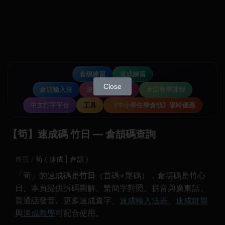
倉頡練習
速成練習
Close
倉頡輸入法
速成輸入法教學
倉頡教學課程
中文打字平台
工具
《中小學生學倉頡》限時優惠
【筍】速成碼 竹日 — 倉頡碼查詢
首頁
筍 ( 速成 | 倉頡 )
「筍」的速成碼是
竹日
（首碼+尾碼），倉頡碼是竹心
日。本頁提供拆碼圖解、繁簡字對照、拼音與廣東話、
普通話發音。更多速成查字、
速成輸入法表
、
速成鍵盤
與
速成教學
可配合使用。