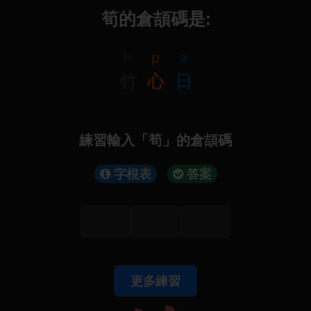
筍的倉頡碼是:
h
p
a
竹
心
日
練習輸入「筍」的倉頡碼
字根表
答案
更多練習