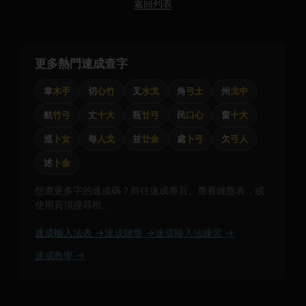
返回列表
更多熱門速成查字
韋
木手
切
心竹
叉
水戈
角
弓土
州
戈中
航
竹弓
丈
十大
瓶
廿弓
民
口心
窗
十大
巡
卜女
每
人戈
並
廿金
處
卜弓
欠
弓人
述
卜金
想查更多字的速成碼？前往速成專頁、查看鍵盤表，或
使用頁頂搜尋框。
速成輸入法表 →
速成鍵盤 →
速成輸入法練習 →
速成教學 →