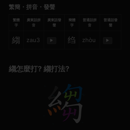
繁簡・拼音・發聲
繁體
廣東話拼
廣東話發
簡體
普通話拼
普通話發
字
音
聲
字
音
聲
縐
绉
zau3
zhòu
▶
▶
縐怎麼打? 縐打法?