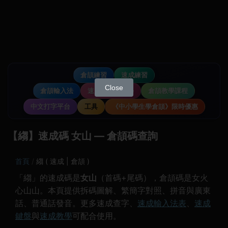
倉頡練習
速成練習
Close
倉頡輸入法
速成輸入法教學
倉頡教學課程
中文打字平台
工具
《中小學生學倉頡》限時優惠
【縐】速成碼 女山 — 倉頡碼查詢
首頁
縐 ( 速成 | 倉頡 )
「縐」的速成碼是
女山
（首碼+尾碼），倉頡碼是女火
心山山。本頁提供拆碼圖解、繁簡字對照、拼音與廣東
話、普通話發音。更多速成查字、
速成輸入法表
、
速成
鍵盤
與
速成教學
可配合使用。