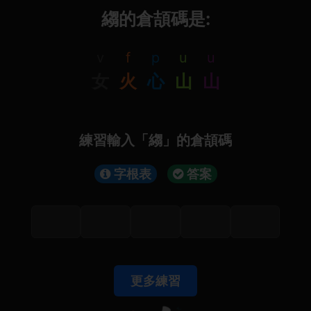
縐的倉頡碼是:
v
f
p
u
u
女
火
心
山
山
練習輸入「縐」的倉頡碼
字根表
答案
更多練習