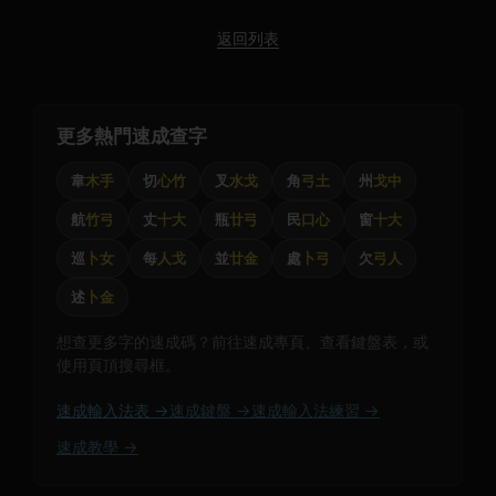
返回列表
更多熱門速成查字
韋
木手
切
心竹
叉
水戈
角
弓土
州
戈中
航
竹弓
丈
十大
瓶
廿弓
民
口心
窗
十大
巡
卜女
每
人戈
並
廿金
處
卜弓
欠
弓人
述
卜金
想查更多字的速成碼？前往速成專頁、查看鍵盤表，或
使用頁頂搜尋框。
速成輸入法表 →
速成鍵盤 →
速成輸入法練習 →
速成教學 →