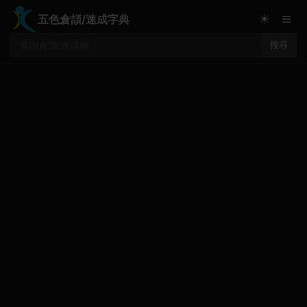
≡
☀
五色倉頡/速成字典
搜尋