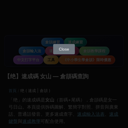
倉頡練習
速成練習
Close
倉頡輸入法
速成輸入法教學
倉頡教學課程
中文打字平台
工具
《中小學生學倉頡》限時優惠
【绝】速成碼 女山 — 倉頡碼查詢
首頁
绝 ( 速成 | 倉頡 )
「绝」的速成碼是
女山
（首碼+尾碼），倉頡碼是女一
弓日山。本頁提供拆碼圖解、繁簡字對照、拼音與廣東
話、普通話發音。更多速成查字、
速成輸入法表
、
速成
鍵盤
與
速成教學
可配合使用。