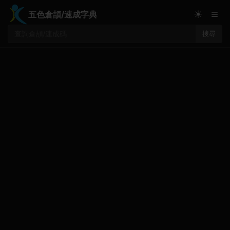
≡
☀
五色倉頡/速成字典
搜尋