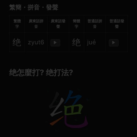
繁簡・拼音・發聲
繁體
廣東話拼
廣東話發
簡體
普通話拼
普通話發
字
音
聲
字
音
聲
绝
绝
zyut6
jué
▶
▶
绝怎麼打? 绝打法?