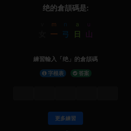
绝的倉頡碼是:
v
m
n
a
u
女
一
弓
日
山
練習輸入「绝」的倉頡碼
字根表
答案
更多練習