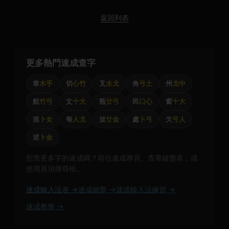
返回列表
更多熱門速成查字
韋
木手
切
心竹
叉
水戈
角
弓土
州
戈中
航
竹弓
丈
十大
瓶
廿弓
民
口心
窗
十大
巡
卜女
每
人戈
並
廿金
處
卜弓
欠
弓人
述
卜金
想查更多字的速成碼？前往速成專頁、查看鍵盤表，或
使用頁頂搜尋框。
速成輸入法表 →
速成鍵盤 →
速成輸入法練習 →
速成教學 →