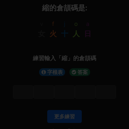
縮的倉頡碼是:
v
f
j
o
a
女
火
十
人
日
練習輸入「縮」的倉頡碼
字根表
答案
更多練習