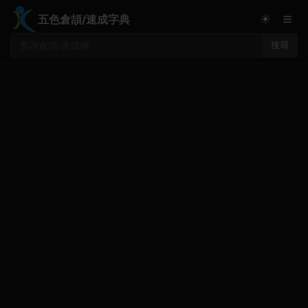
≡
☀
五色倉頡/速成字典
搜尋