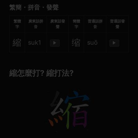
繁簡・拼音・發聲
繁體
廣東話拼
廣東話發
簡體
普通話拼
普通話發
字
音
聲
字
音
聲
縮
缩
suk1
suō
▶
▶
縮怎麼打? 縮打法?