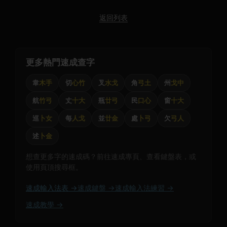
返回列表
更多熱門速成查字
韋
木手
切
心竹
叉
水戈
角
弓土
州
戈中
航
竹弓
丈
十大
瓶
廿弓
民
口心
窗
十大
巡
卜女
每
人戈
並
廿金
處
卜弓
欠
弓人
述
卜金
想查更多字的速成碼？前往速成專頁、查看鍵盤表，或
使用頁頂搜尋框。
速成輸入法表 →
速成鍵盤 →
速成輸入法練習 →
速成教學 →