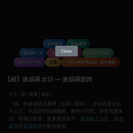
倉頡練習
速成練習
Close
倉頡輸入法
速成輸入法教學
倉頡教學課程
中文打字平台
工具
《中小學生學倉頡》限時優惠
【縮】速成碼 女日 — 倉頡碼查詢
首頁
縮 ( 速成 | 倉頡 )
「縮」的速成碼是
女日
（首碼+尾碼），倉頡碼是女火
十人日。本頁提供拆碼圖解、繁簡字對照、拼音與廣東
話、普通話發音。更多速成查字、
速成輸入法表
、
速成
鍵盤
與
速成教學
可配合使用。