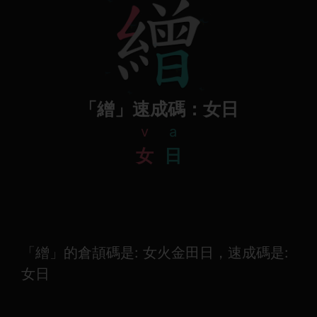
「繒」速成碼：女日
v
a
女
日
「繒」的倉頡碼是: 女火金田日，速成碼是:
女日