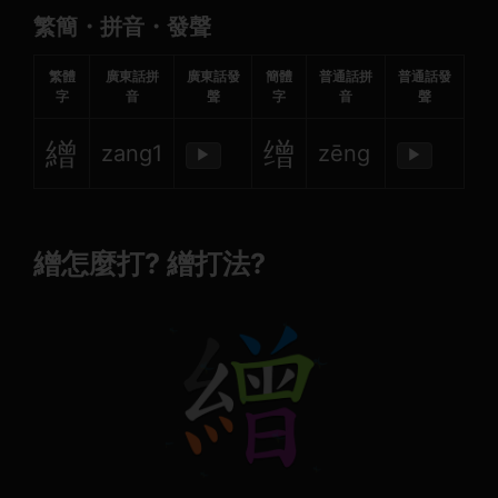
繁簡・拼音・發聲
繁體
廣東話拼
廣東話發
簡體
普通話拼
普通話發
字
音
聲
字
音
聲
繒
缯
zang1
zēng
▶
▶
繒怎麼打? 繒打法?