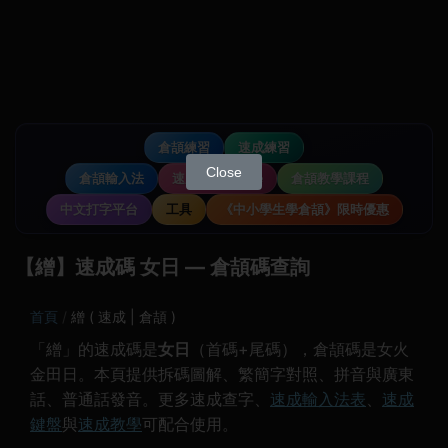
倉頡練習
速成練習
Close
倉頡輸入法
速成輸入法教學
倉頡教學課程
中文打字平台
工具
《中小學生學倉頡》限時優惠
【繒】速成碼 女日 — 倉頡碼查詢
首頁
繒 ( 速成 | 倉頡 )
「繒」的速成碼是
女日
（首碼+尾碼），倉頡碼是女火
金田日。本頁提供拆碼圖解、繁簡字對照、拼音與廣東
話、普通話發音。更多速成查字、
速成輸入法表
、
速成
鍵盤
與
速成教學
可配合使用。