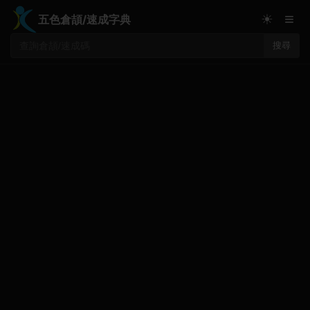
≡
☀
五色倉頡/速成字典
搜尋