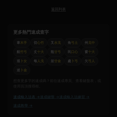
返回列表
更多熱門速成查字
韋
木手
切
心竹
叉
水戈
角
弓土
州
戈中
航
竹弓
丈
十大
瓶
廿弓
民
口心
窗
十大
巡
卜女
每
人戈
並
廿金
處
卜弓
欠
弓人
述
卜金
想查更多字的速成碼？前往速成專頁、查看鍵盤表，或
使用頁頂搜尋框。
速成輸入法表 →
速成鍵盤 →
速成輸入法練習 →
速成教學 →