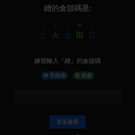
繒的倉頡碼是:
v
f
c
w
a
女
火
金
田
日
練習輸入「繒」的倉頡碼
字根表
答案
更多練習