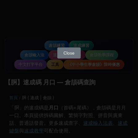
倉頡練習
速成練習
Close
倉頡輸入法
速成輸入法教學
倉頡教學課程
中文打字平台
工具
《中小學生學倉頡》限時優惠
【胴】速成碼 月口 — 倉頡碼查詢
首頁
胴 ( 速成 | 倉頡 )
「胴」的速成碼是
月口
（首碼+尾碼），倉頡碼是月月
一口。本頁提供拆碼圖解、繁簡字對照、拼音與廣東
話、普通話發音。更多速成查字、
速成輸入法表
、
速成
鍵盤
與
速成教學
可配合使用。