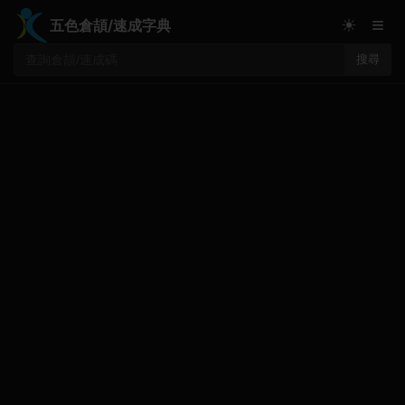
≡
☀
五色倉頡/速成字典
搜尋