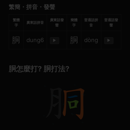
繁簡・拼音・發聲
繁體
廣東話發
簡體
普通話拼
普通話發
廣東話拼音
字
聲
字
音
聲
胴
胴
dung6
dòng
▶
▶
胴怎麼打? 胴打法?