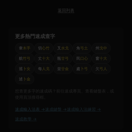
返回列表
更多熱門速成查字
韋
木手
切
心竹
叉
水戈
角
弓土
州
戈中
航
竹弓
丈
十大
瓶
廿弓
民
口心
窗
十大
巡
卜女
每
人戈
並
廿金
處
卜弓
欠
弓人
述
卜金
想查更多字的速成碼？前往速成專頁、查看鍵盤表，或
使用頁頂搜尋框。
速成輸入法表 →
速成鍵盤 →
速成輸入法練習 →
速成教學 →