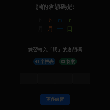
胴的倉頡碼是:
b
b
m
r
月
月
一
口
練習輸入「胴」的倉頡碼
字根表
答案
更多練習