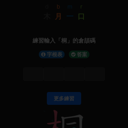
d
b
m
r
木
月
一
口
練習輸入「桐」的倉頡碼
字根表
答案
更多練習