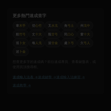
更多熱門速成查字
韋
木手
切
心竹
叉
水戈
角
弓土
州
戈中
航
竹弓
丈
十大
瓶
廿弓
民
口心
窗
十大
巡
卜女
每
人戈
並
廿金
處
卜弓
欠
弓人
述
卜金
想查更多字的速成碼？前往速成專頁、查看鍵盤表，或
使用頁頂搜尋框。
速成輸入法表 →
速成鍵盤 →
速成輸入法練習 →
速成教學 →