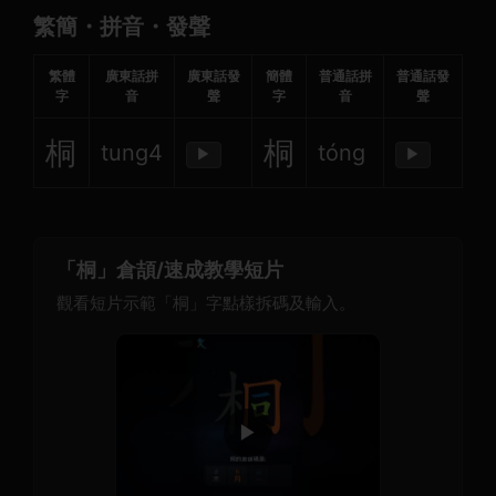
繁簡・拼音・發聲
繁體
廣東話拼
廣東話發
簡體
普通話拼
普通話發
字
音
聲
字
音
聲
桐
桐
tung4
tóng
▶
▶
「桐」倉頡/速成教學短片
觀看短片示範「桐」字點樣拆碼及輸入。
▶