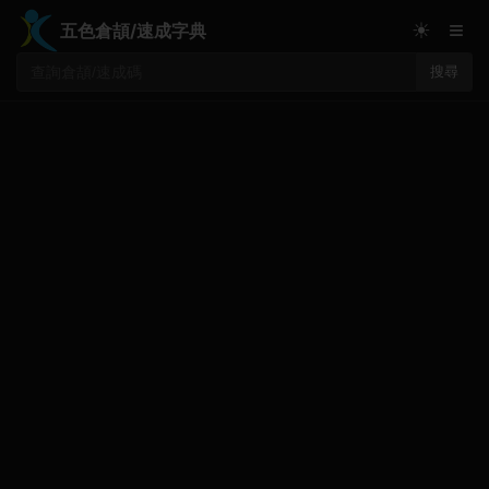
≡
☀
五色倉頡/速成字典
搜尋