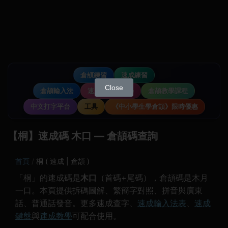
倉頡練習
速成練習
Close
倉頡輸入法
速成輸入法教學
倉頡教學課程
中文打字平台
工具
《中小學生學倉頡》限時優惠
【桐】速成碼 木口 — 倉頡碼查詢
首頁
桐 ( 速成 | 倉頡 )
「桐」的速成碼是
木口
（首碼+尾碼），倉頡碼是木月
一口。本頁提供拆碼圖解、繁簡字對照、拼音與廣東
話、普通話發音。更多速成查字、
速成輸入法表
、
速成
鍵盤
與
速成教學
可配合使用。