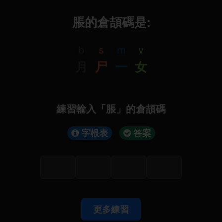
脹的倉頡碼是:
b
s
m
v
月
尸
一
女
練習輸入「脹」的倉頡碼
字根表
答案
更多練習