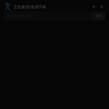
≡
☀
五色倉頡/速成字典
搜尋