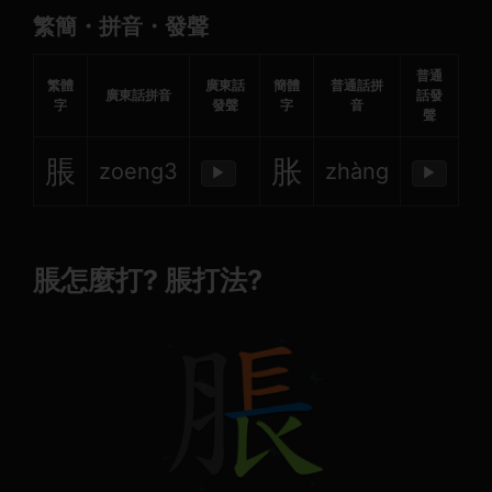
繁簡・拼音・發聲
普通
繁體
廣東話
簡體
普通話拼
廣東話拼音
話發
字
發聲
字
音
聲
脹
胀
zoeng3
zhàng
▶
▶
脹怎麼打? 脹打法?