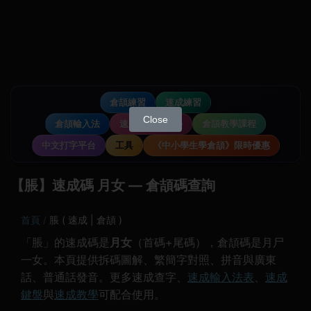
倉頡練習
速成練習
Close
倉頡輸入法
速成輸入法教學
倉頡教學課程
中文打字平台
工具
《中小學生學倉頡》限時優惠
【脹】速成碼 月女 — 倉頡碼查詢
首頁
脹 ( 速成 | 倉頡 )
「脹」的速成碼是
月女
（首碼+尾碼），倉頡碼是月尸
一女。本頁提供拆碼圖解、繁簡字對照、拼音與廣東
話、普通話發音。更多速成查字、
速成輸入法表
、
速成
鍵盤
與
速成教學
可配合使用。