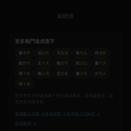
返回列表
更多熱門速成查字
韋
木手
切
心竹
叉
水戈
角
弓土
州
戈中
航
竹弓
丈
十大
瓶
廿弓
民
口心
窗
十大
巡
卜女
每
人戈
並
廿金
處
卜弓
欠
弓人
述
卜金
想查更多字的速成碼？前往速成專頁、查看鍵盤表，或
使用頁頂搜尋框。
速成輸入法表 →
速成鍵盤 →
速成輸入法練習 →
速成教學 →