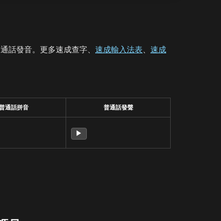
普通話發音。更多速成查字、
速成輸入法表
、
速成
普通話拼音
普通話發聲
▶