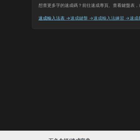
想查更多字的速成碼？前往速成專頁、查看鍵盤表，
速成輸入法表 →
速成鍵盤 →
速成輸入法練習 →
速成