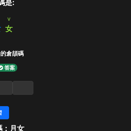
碼是:
v
女
女
」的倉頡碼
答案
習
碼：月女