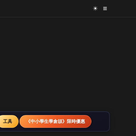
≡
☀
工具
《中小學生學倉頡》限時優惠