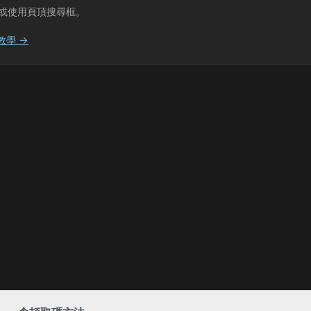
或使用頁頂搜尋框。
教學 →