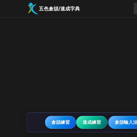
五色倉頡/速成字典
倉頡練習
速成練習
倉頡輸入