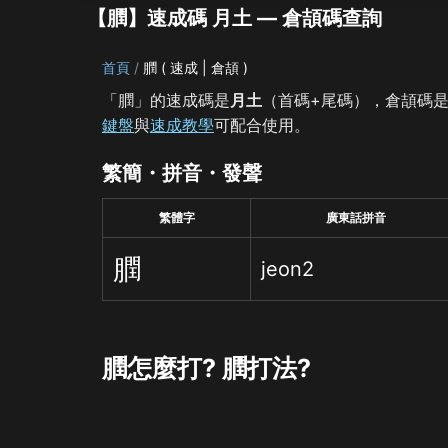
【膶】速成碼 月土 — 倉頡碼查詢
首頁
膶 ( 速成 | 倉頡 )
「膶」的速成碼是
月土
（首碼+尾碼），倉頡碼
鍵盤
與
速成教學
可配合使用。
繁簡・拼音・發聲
繁體字
廣東話拼音
膶
jeon2
膶怎麼打? 膶打法?