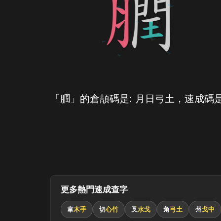
「膶」的倉頡碼是: 月日弓土，速成碼是
更多熱門速成查字
韋
木手
切
心竹
叉
水戈
角
弓土
州
戈中