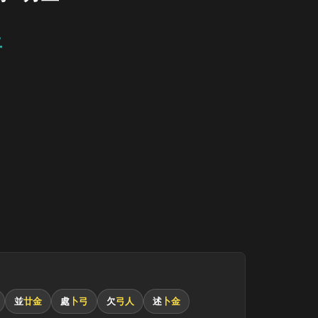
土
並
廿金
處
卜弓
欠
弓人
述
卜金