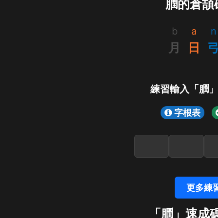
膶的倉頡
b
a
n
月
日
練習輸入「膶
字根表
更多練
「膶」速成