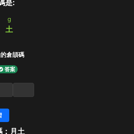
碼是:
g
弓
土
」的倉頡碼
答案
習
碼：月土