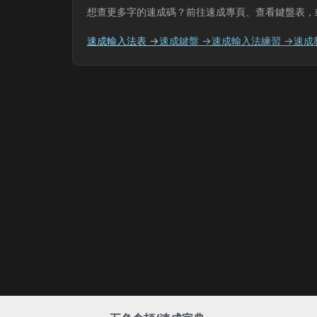
想查更多字的速成碼？前往速成專頁、查看鍵盤表，
速成輸入法表 →
速成鍵盤 →
速成輸入法練習 →
速成