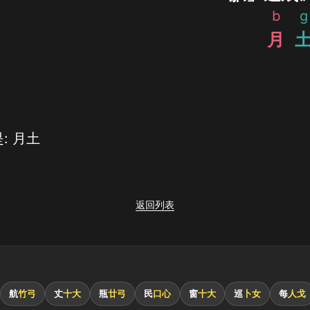
b
g
月
: 月土
返回列表
航
竹弓
丈
十大
瓶
廿弓
民
口心
窗
十大
巡
卜女
每
人戈