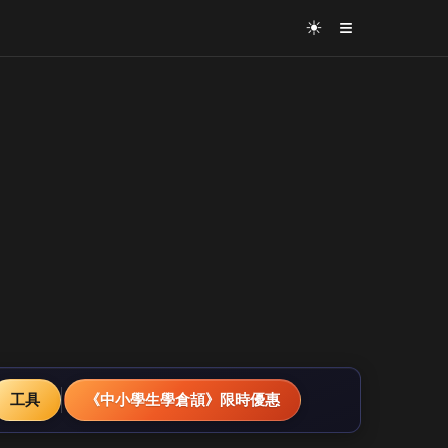
≡
☀
工具
《中小學生學倉頡》限時優惠