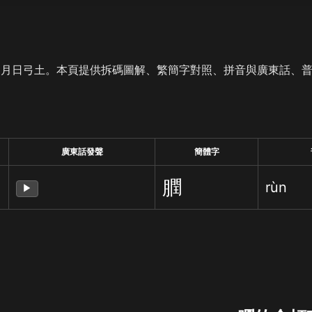
是月日弓土。本頁提供拆碼圖解、繁簡字對照、拼音與廣東話、
廣東話發聲
簡體字
膶
rùn
▶