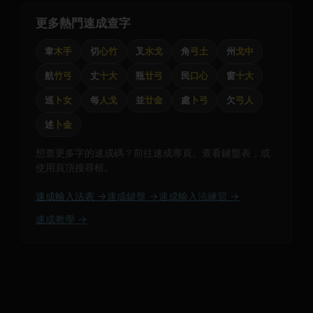
更多熱門速成查字
韋
木手
切
心竹
叉
水戈
角
弓土
州
戈中
航
竹弓
丈
十大
瓶
廿弓
民
口心
窗
十大
巡
卜女
每
人戈
並
廿金
處
卜弓
欠
弓人
述
卜金
想查更多字的速成碼？前往速成專頁、查看鍵盤表，或
使用頁頂搜尋框。
速成輸入法表 →
速成鍵盤 →
速成輸入法練習 →
速成教學 →