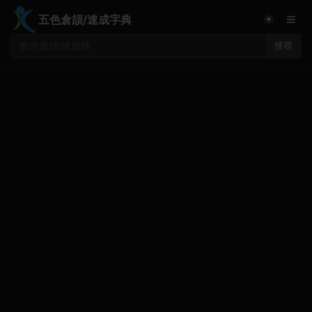
≡
☀
五色倉頡/速成字典
搜尋