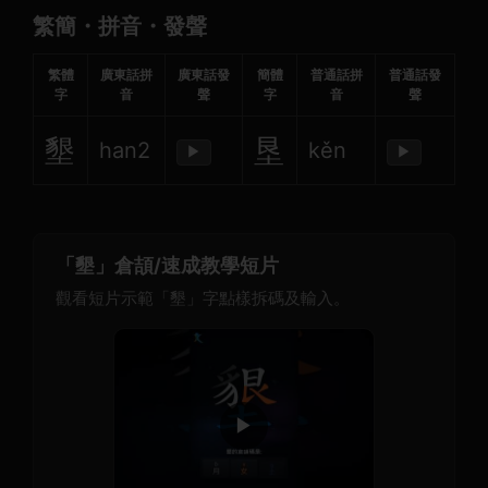
繁簡・拼音・發聲
繁體
廣東話拼
廣東話發
簡體
普通話拼
普通話發
字
音
聲
字
音
聲
墾
垦
han2
kěn
▶
▶
「墾」倉頡/速成教學短片
觀看短片示範「墾」字點樣拆碼及輸入。
▶