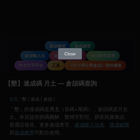
倉頡練習
速成練習
Close
倉頡輸入法
速成輸入法教學
倉頡教學課程
中文打字平台
工具
《中小學生學倉頡》限時優惠
【墾】速成碼 月土 — 倉頡碼查詢
首頁
墾 ( 速成 | 倉頡 )
「墾」的速成碼是
月土
（首碼+尾碼），倉頡碼是月女
土。本頁提供拆碼圖解、繁簡字對照、拼音與廣東話、
普通話發音。更多速成查字、
速成輸入法表
、
速成鍵盤
與
速成教學
可配合使用。