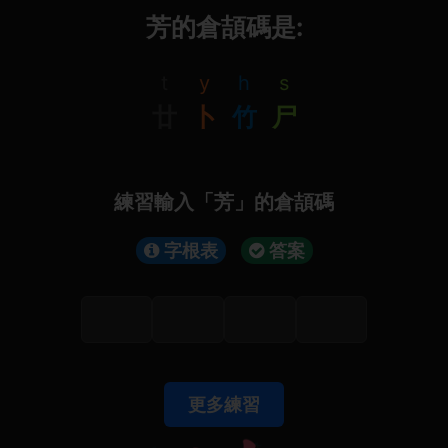
芳的倉頡碼是:
t
y
h
s
廿
卜
竹
尸
練習輸入「芳」的倉頡碼
字根表
答案
更多練習