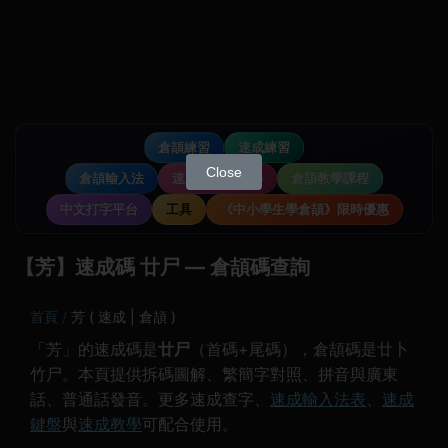
倉頡練習
速成練習
Close
倉頡輸入法
速成輸入法教學
倉頡教學課程
中文打字平台
工具
《中小學生學倉頡》限時優惠
【芳】速成碼 廿尸 — 倉頡碼查詢
首頁
芳 ( 速成 | 倉頡 )
「芳」的速成碼是
廿尸
（首碼+尾碼），倉頡碼是廿卜
竹尸。本頁提供拆碼圖解、繁簡字對照、拼音與廣東
話、普通話發音。更多速成查字、
速成輸入法表
、
速成
鍵盤
與
速成教學
可配合使用。