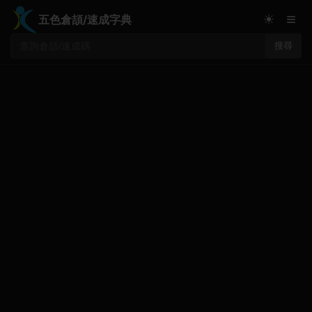
≡
☀
五色倉頡/速成字典
搜尋