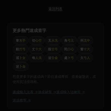
返回列表
更多熱門速成查字
韋
木手
切
心竹
叉
水戈
角
弓土
州
戈中
航
竹弓
丈
十大
瓶
廿弓
民
口心
窗
十大
巡
卜女
每
人戈
並
廿金
處
卜弓
欠
弓人
述
卜金
想查更多字的速成碼？前往速成專頁、查看鍵盤表，或
使用頁頂搜尋框。
速成輸入法表 →
速成鍵盤 →
速成輸入法練習 →
速成教學 →