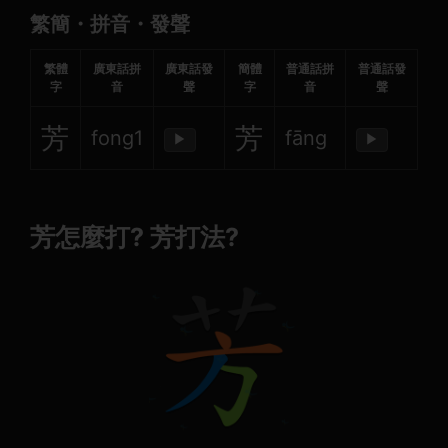
繁簡・拼音・發聲
繁體
廣東話拼
廣東話發
簡體
普通話拼
普通話發
字
音
聲
字
音
聲
芳
芳
fong1
fāng
▶
▶
芳怎麼打? 芳打法?