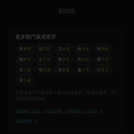
返回列表
更多熱門速成查字
韋
木手
切
心竹
叉
水戈
角
弓土
州
戈中
航
竹弓
丈
十大
瓶
廿弓
民
口心
窗
十大
巡
卜女
每
人戈
並
廿金
處
卜弓
欠
弓人
述
卜金
想查更多字的速成碼？前往速成專頁、查看鍵盤表，或
使用頁頂搜尋框。
速成輸入法表 →
速成鍵盤 →
速成輸入法練習 →
速成教學 →