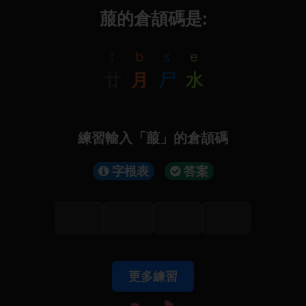
菔的倉頡碼是:
t
b
s
e
廿
月
尸
水
練習輸入「菔」的倉頡碼
字根表
答案
更多練習