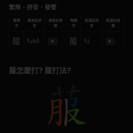
繁簡・拼音・發聲
繁體
廣東話拼
廣東話發
簡體
普通話拼
普通話發
字
音
聲
字
音
聲
菔
菔
fuk6
fú
▶
▶
菔怎麼打? 菔打法?