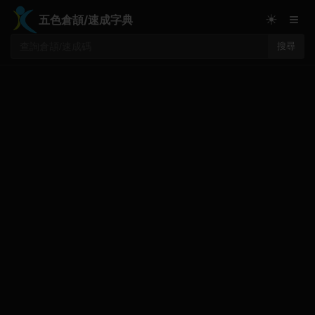
≡
☀
五色倉頡/速成字典
搜尋