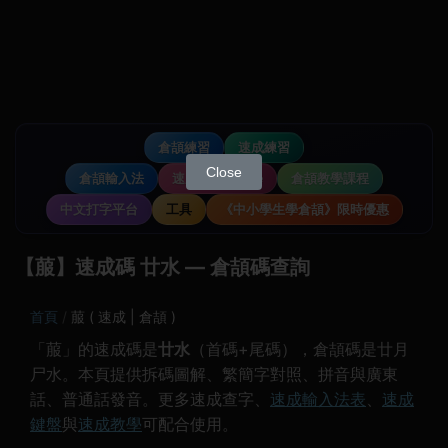
倉頡練習
速成練習
Close
倉頡輸入法
速成輸入法教學
倉頡教學課程
中文打字平台
工具
《中小學生學倉頡》限時優惠
【菔】速成碼 廿水 — 倉頡碼查詢
首頁
菔 ( 速成 | 倉頡 )
「菔」的速成碼是
廿水
（首碼+尾碼），倉頡碼是廿月
尸水。本頁提供拆碼圖解、繁簡字對照、拼音與廣東
話、普通話發音。更多速成查字、
速成輸入法表
、
速成
鍵盤
與
速成教學
可配合使用。