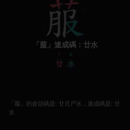
「菔」速成碼：廿水
t
e
廿
水
「菔」的倉頡碼是: 廿月尸水，速成碼是: 廿
水