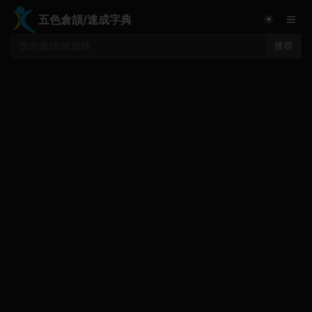
≡
☀
五色倉頡/速成字典
搜尋