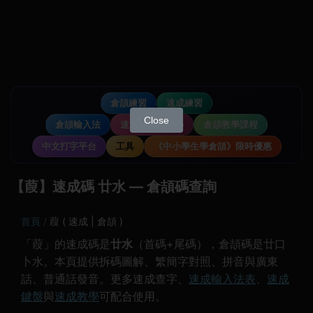
倉頡練習
速成練習
Close
倉頡輸入法
速成輸入法教學
倉頡教學課程
中文打字平台
工具
《中小學生學倉頡》限時優惠
【葭】速成碼 廿水 — 倉頡碼查詢
首頁
葭 ( 速成 | 倉頡 )
「葭」的速成碼是
廿水
（首碼+尾碼），倉頡碼是廿口
卜水。本頁提供拆碼圖解、繁簡字對照、拼音與廣東
話、普通話發音。更多速成查字、
速成輸入法表
、
速成
鍵盤
與
速成教學
可配合使用。