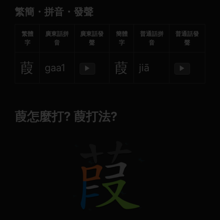
繁簡・拼音・發聲
繁體
廣東話拼
廣東話發
簡體
普通話拼
普通話發
字
音
聲
字
音
聲
葭
葭
gaa1
jiā
▶
▶
葭怎麼打? 葭打法?