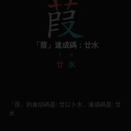
「葭」速成碼：廿水
t
e
廿
水
「葭」的倉頡碼是: 廿口卜水，速成碼是: 廿
水