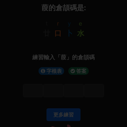
葭的倉頡碼是:
t
r
y
e
廿
口
卜
水
練習輸入「葭」的倉頡碼
字根表
答案
更多練習