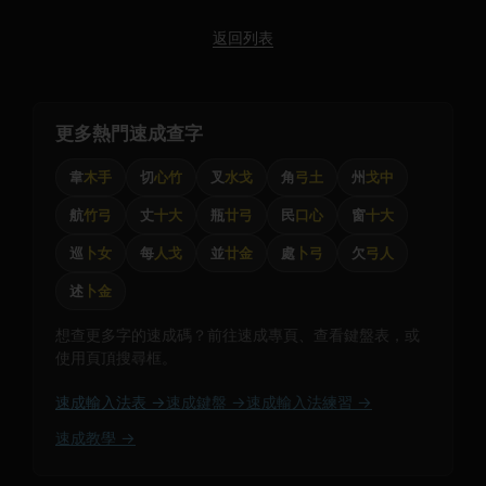
返回列表
更多熱門速成查字
韋
木手
切
心竹
叉
水戈
角
弓土
州
戈中
航
竹弓
丈
十大
瓶
廿弓
民
口心
窗
十大
巡
卜女
每
人戈
並
廿金
處
卜弓
欠
弓人
述
卜金
想查更多字的速成碼？前往速成專頁、查看鍵盤表，或
使用頁頂搜尋框。
速成輸入法表 →
速成鍵盤 →
速成輸入法練習 →
速成教學 →