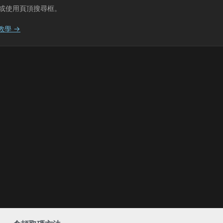
或使用頁頂搜尋框。
教學 →