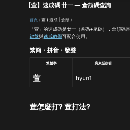
【萱】速成碼 廿一 — 倉頡碼查詢
首頁
萱 ( 速成 | 倉頡 )
「萱」的速成碼是
廿一
（首碼+尾碼），倉頡碼
鍵盤
與
速成教學
可配合使用。
繁簡・拼音・發聲
繁體字
廣東話拼音
萱
hyun1
萱怎麼打? 萱打法?