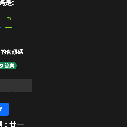
碼是:
m
一
一
」的倉頡碼
答案
習
碼：廿一