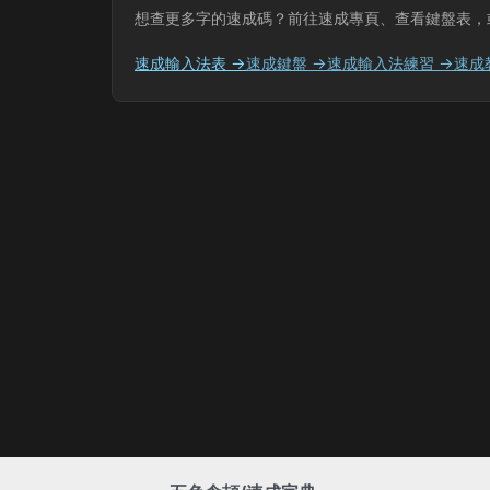
想查更多字的速成碼？前往速成專頁、查看鍵盤表，
速成輸入法表 →
速成鍵盤 →
速成輸入法練習 →
速成