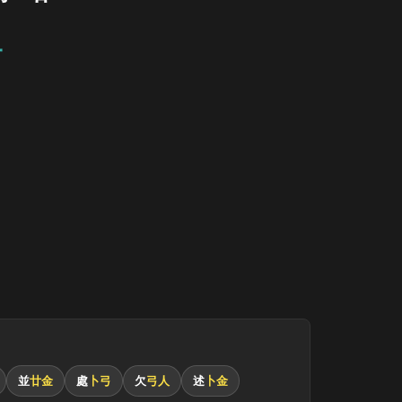
一
並
廿金
處
卜弓
欠
弓人
述
卜金