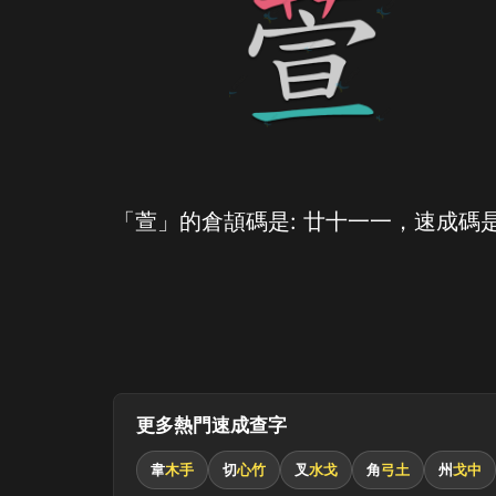
「萱」的倉頡碼是: 廿十一一，速成碼是
更多熱門速成查字
韋
木手
切
心竹
叉
水戈
角
弓土
州
戈中