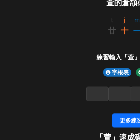
萱的倉頡
t
j
m
廿
十
練習輸入「萱
字根表
更多練
「萱」速成