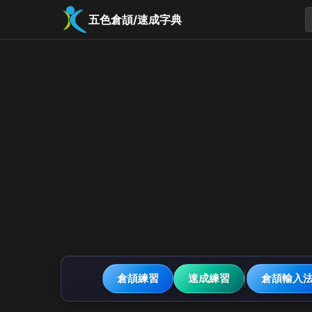
五色倉頡/速成字典
倉頡練習
速成練習
倉頡輸入