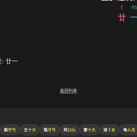
t
m
廿
: 廿一
返回列表
航
竹弓
丈
十大
瓶
廿弓
民
口心
窗
十大
巡
卜女
每
人戈