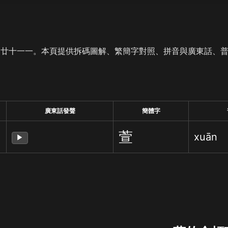
是廿十一一。本頁提供拆碼圖解、繁簡字對照、拼音與廣東話、
廣東話發聲
簡體字
萱
xuān
▶