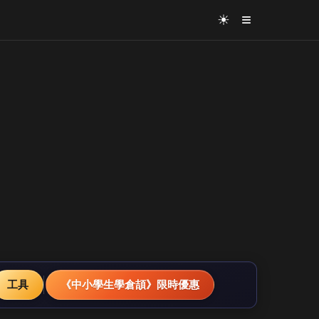
≡
☀
工具
《中小學生學倉頡》限時優惠