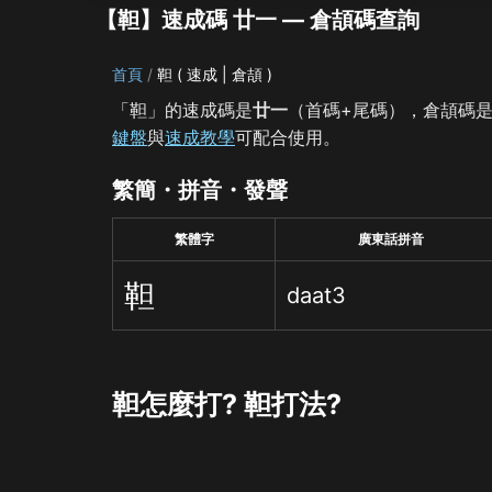
【靼】速成碼 廿一 — 倉頡碼查詢
首頁
靼 ( 速成 | 倉頡 )
「靼」的速成碼是
廿一
（首碼+尾碼），倉頡碼
鍵盤
與
速成教學
可配合使用。
繁簡・拼音・發聲
繁體字
廣東話拼音
靼
daat3
靼怎麼打? 靼打法?