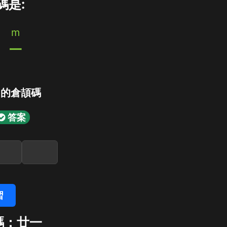
碼是:
m
日
一
」的倉頡碼
答案
習
碼：廿一