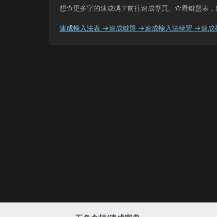
想查更多字的速成碼？前往速成專頁、查看鍵盤表，
速成輸入法表 →
速成鍵盤 →
速成輸入法練習 →
速成