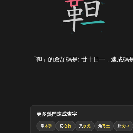
「靼」的倉頡碼是: 廿十日一，速成碼是
更多熱門速成查字
韋
木手
切
心竹
叉
水戈
角
弓土
州
戈中