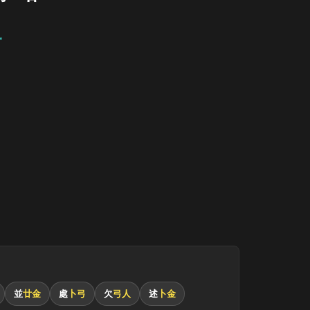
一
並
廿金
處
卜弓
欠
弓人
述
卜金