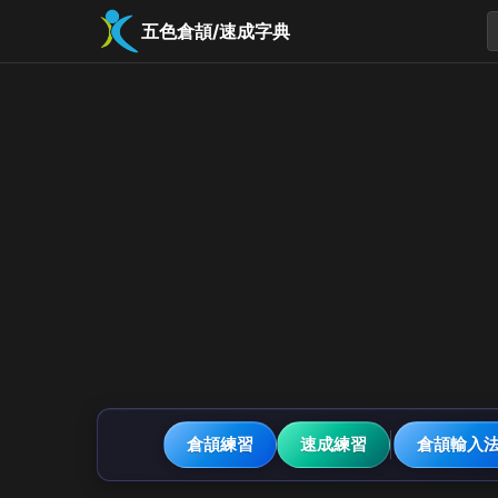
五色倉頡/速成字典
倉頡練習
速成練習
倉頡輸入