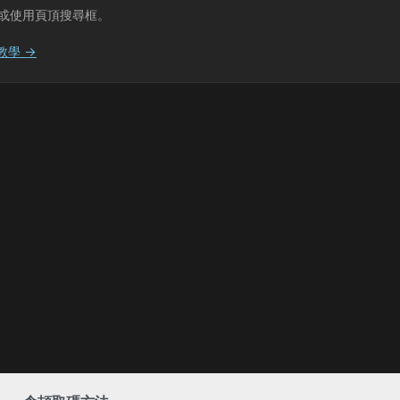
或使用頁頂搜尋框。
教學 →