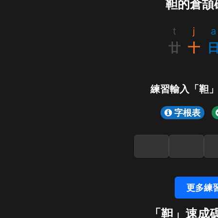
靼的倉頡
t
j
a
廿
十
練習輸入「靼
字根表
更多練
「靼」速成