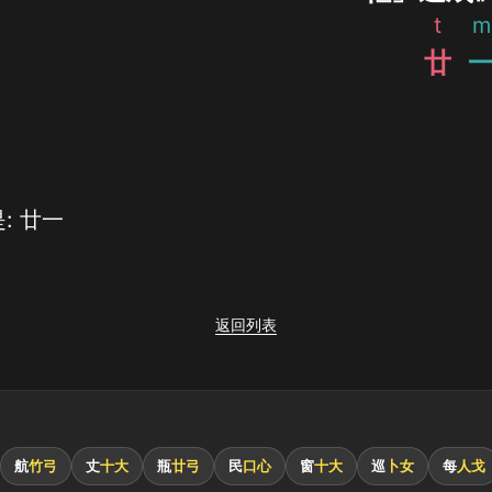
t
m
廿
: 廿一
返回列表
航
竹弓
丈
十大
瓶
廿弓
民
口心
窗
十大
巡
卜女
每
人戈