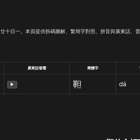
是廿十日一。本頁提供拆碼圖解、繁簡字對照、拼音與廣東話、
廣東話發聲
簡體字
靼
dá
▶