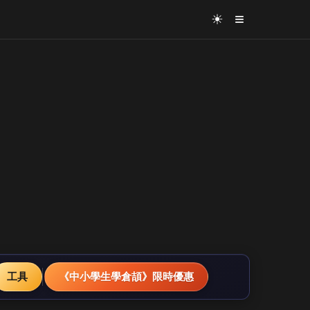
≡
☀
工具
《中小學生學倉頡》限時優惠