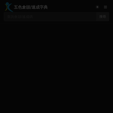
≡
☀
五色倉頡/速成字典
搜尋