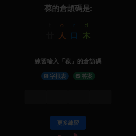
葆的倉頡碼是:
t
o
r
d
廿
人
口
木
練習輸入「葆」的倉頡碼
字根表
答案
更多練習