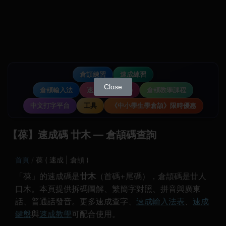
倉頡練習
速成練習
Close
倉頡輸入法
速成輸入法教學
倉頡教學課程
中文打字平台
工具
《中小學生學倉頡》限時優惠
【葆】速成碼 廿木 — 倉頡碼查詢
首頁
葆 ( 速成 | 倉頡 )
「葆」的速成碼是
廿木
（首碼+尾碼），倉頡碼是廿人
口木。本頁提供拆碼圖解、繁簡字對照、拼音與廣東
話、普通話發音。更多速成查字、
速成輸入法表
、
速成
鍵盤
與
速成教學
可配合使用。