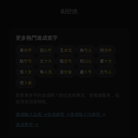
返回列表
更多熱門速成查字
韋
木手
切
心竹
叉
水戈
角
弓土
州
戈中
航
竹弓
丈
十大
瓶
廿弓
民
口心
窗
十大
巡
卜女
每
人戈
並
廿金
處
卜弓
欠
弓人
述
卜金
想查更多字的速成碼？前往速成專頁、查看鍵盤表，或
使用頁頂搜尋框。
速成輸入法表 →
速成鍵盤 →
速成輸入法練習 →
速成教學 →