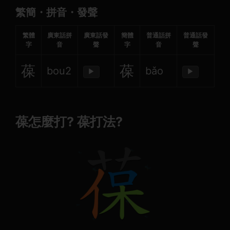
繁簡・拼音・發聲
繁體
廣東話拼
廣東話發
簡體
普通話拼
普通話發
字
音
聲
字
音
聲
葆
葆
bou2
bǎo
▶
▶
葆怎麼打? 葆打法?