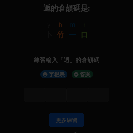
逅的倉頡碼是:
y
h
m
r
卜
竹
一
口
練習輸入「逅」的倉頡碼
字根表
答案
更多練習