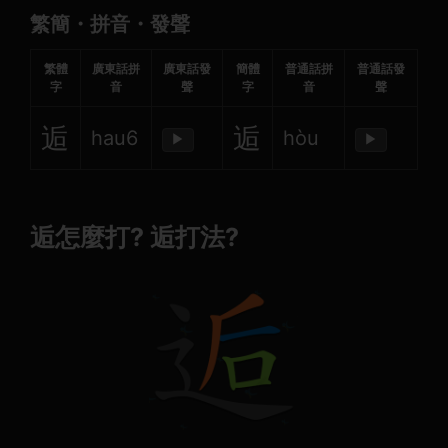
繁簡・拼音・發聲
繁體
廣東話拼
廣東話發
簡體
普通話拼
普通話發
字
音
聲
字
音
聲
逅
逅
hau6
hòu
▶
▶
逅怎麼打? 逅打法?