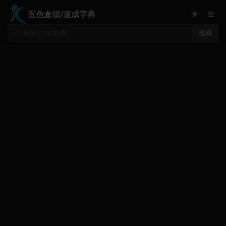
≡
☀
五色倉頡/速成字典
搜尋