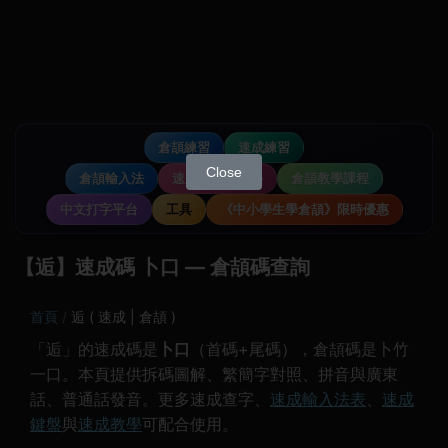
倉頡練習
速成練習
Close
倉頡輸入法
速成輸入法教學
倉頡教學課程
中文打字平台
工具
《中小學生學倉頡》限時優惠
【逅】速成碼 卜口 — 倉頡碼查詢
首頁
逅 ( 速成 | 倉頡 )
「逅」的速成碼是
卜口
（首碼+尾碼），倉頡碼是卜竹
一口。本頁提供拆碼圖解、繁簡字對照、拼音與廣東
話、普通話發音。更多速成查字、
速成輸入法表
、
速成
鍵盤
與
速成教學
可配合使用。