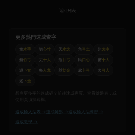
返回列表
更多熱門速成查字
韋
木手
切
心竹
叉
水戈
角
弓土
州
戈中
航
竹弓
丈
十大
瓶
廿弓
民
口心
窗
十大
巡
卜女
每
人戈
並
廿金
處
卜弓
欠
弓人
述
卜金
想查更多字的速成碼？前往速成專頁、查看鍵盤表，或
使用頁頂搜尋框。
速成輸入法表 →
速成鍵盤 →
速成輸入法練習 →
速成教學 →