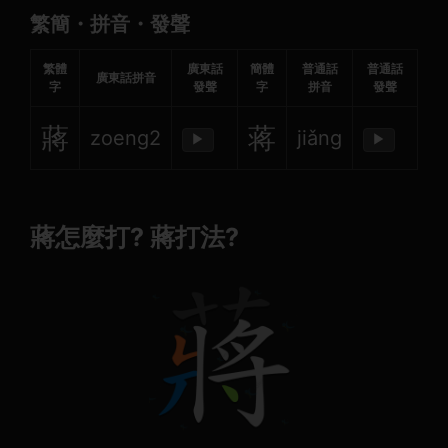
繁簡・拼音・發聲
繁體
廣東話
簡體
普通話
普通話
廣東話拼音
字
發聲
字
拼音
發聲
蔣
蒋
zoeng2
jiǎng
▶
▶
蔣怎麼打? 蔣打法?