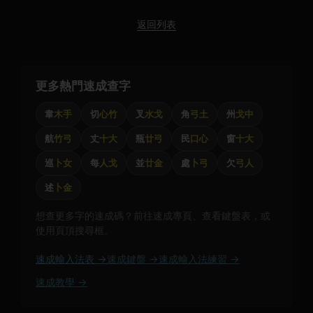
返回列表
更多熱門速成查字
韋
木手
切
心竹
叉
水戈
角
弓土
州
戈中
航
竹弓
丈
十大
瓶
廿弓
民
口心
窗
十大
巡
卜女
每
人戈
並
廿金
處
卜弓
欠
弓人
述
卜金
想查更多字的速成碼？前往速成專頁、查看鍵盤表，或
使用頁頂搜尋框。
速成輸入法表 →
速成鍵盤 →
速成輸入法練習 →
速成教學 →