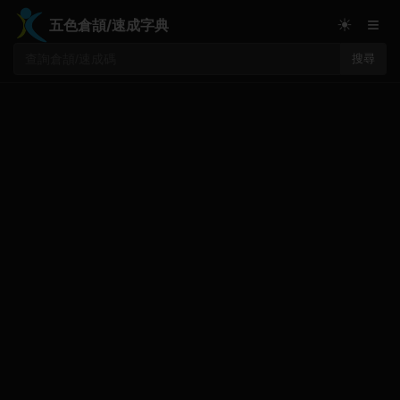
≡
☀
五色倉頡/速成字典
搜尋