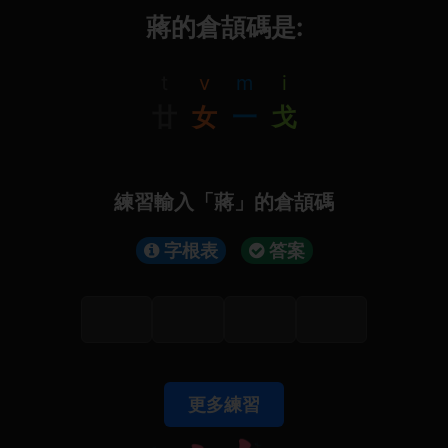
蔣的倉頡碼是:
t
v
m
i
廿
女
一
戈
練習輸入「蔣」的倉頡碼
字根表
答案
更多練習