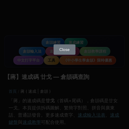
倉頡練習
速成練習
Close
倉頡輸入法
速成輸入法教學
倉頡教學課程
中文打字平台
工具
《中小學生學倉頡》限時優惠
【蔣】速成碼 廿戈 — 倉頡碼查詢
首頁
蔣 ( 速成 | 倉頡 )
「蔣」的速成碼是
廿戈
（首碼+尾碼），倉頡碼是廿女
一戈。本頁提供拆碼圖解、繁簡字對照、拼音與廣東
話、普通話發音。更多速成查字、
速成輸入法表
、
速成
鍵盤
與
速成教學
可配合使用。