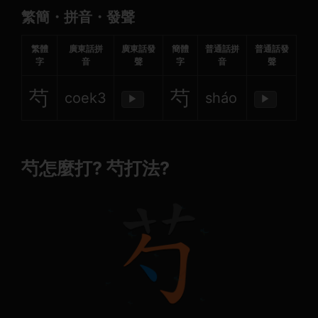
繁簡・拼音・發聲
繁體
廣東話拼
廣東話發
簡體
普通話拼
普通話發
字
音
聲
字
音
聲
芍
芍
coek3
sháo
▶
▶
芍怎麼打? 芍打法?