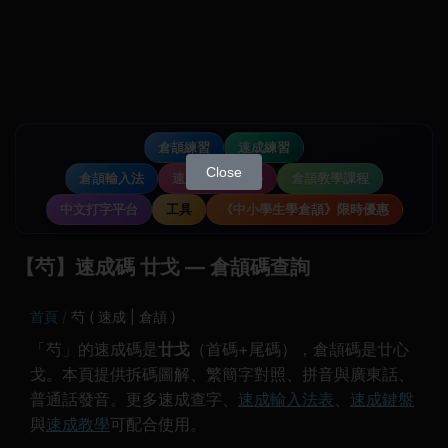
倉頡練習
速成練習
Close
倉頡輸入法
速成輸入法教學
倉頡教學課程
中文打字平台
工具
《中小學生學倉頡》限時優惠
【芍】速成碼 廿戈 — 倉頡碼查詢
首頁
芍 ( 速成 | 倉頡 )
「芍」的速成碼是
廿戈
（首碼+尾碼），倉頡碼是廿心
戈。本頁提供拆碼圖解、繁簡字對照、拼音與廣東話、
普通話發音。更多速成查字、
速成輸入法表
、
速成鍵盤
與
速成教學
可配合使用。