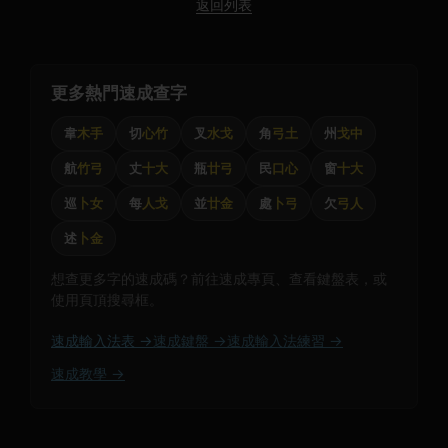
返回列表
更多熱門速成查字
韋
木手
切
心竹
叉
水戈
角
弓土
州
戈中
航
竹弓
丈
十大
瓶
廿弓
民
口心
窗
十大
巡
卜女
每
人戈
並
廿金
處
卜弓
欠
弓人
述
卜金
想查更多字的速成碼？前往速成專頁、查看鍵盤表，或
使用頁頂搜尋框。
速成輸入法表 →
速成鍵盤 →
速成輸入法練習 →
速成教學 →