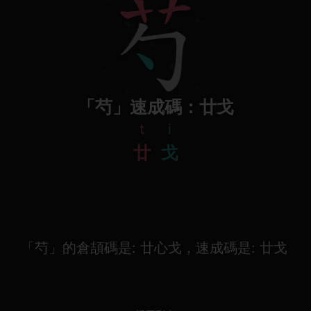
「芍」速成碼：廿戈
t
i
廿
戈
「芍」的倉頡碼是: 廿心戈，速成碼是: 廿戈