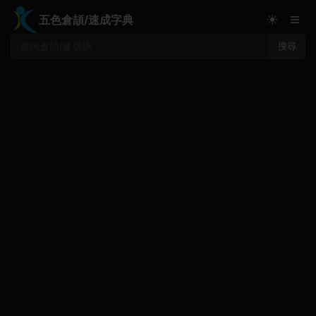
≡
☀
五色倉頡/速成字典
搜尋