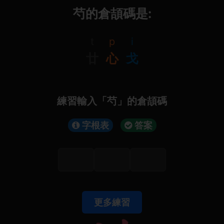
芍的倉頡碼是:
t
p
i
廿
心
戈
練習輸入「芍」的倉頡碼
字根表
答案
更多練習