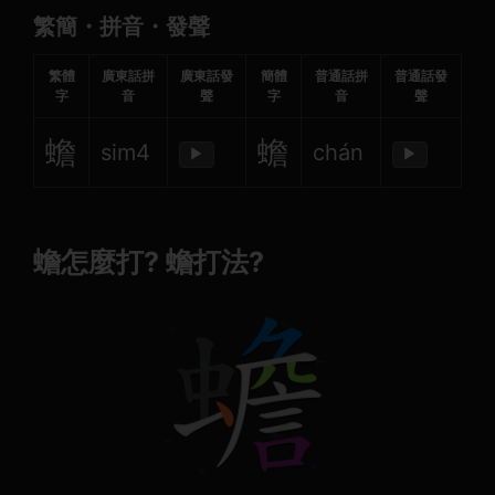
繁簡・拼音・發聲
繁體
廣東話拼
廣東話發
簡體
普通話拼
普通話發
字
音
聲
字
音
聲
蟾
蟾
sim4
chán
▶
▶
蟾怎麼打? 蟾打法?