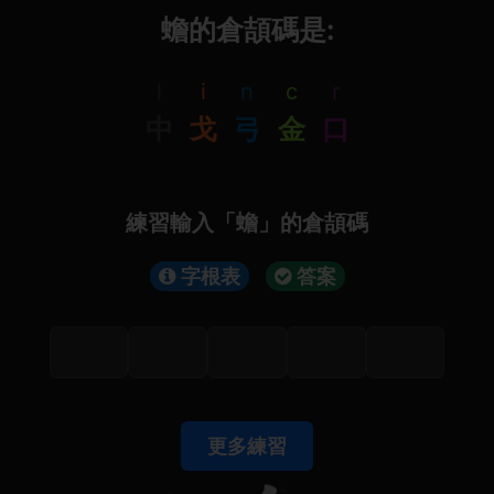
蟾的倉頡碼是:
l
i
n
c
r
中
戈
弓
金
口
練習輸入「蟾」的倉頡碼
字根表
答案
更多練習