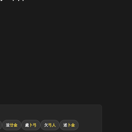
日
並
廿金
處
卜弓
欠
弓人
述
卜金