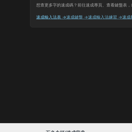
想查更多字的速成碼？前往速成專頁、查看鍵盤表，
速成輸入法表 →
速成鍵盤 →
速成輸入法練習 →
速成