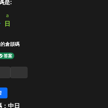
碼是:
a
一
日
」的倉頡碼
答案
習
碼：中日