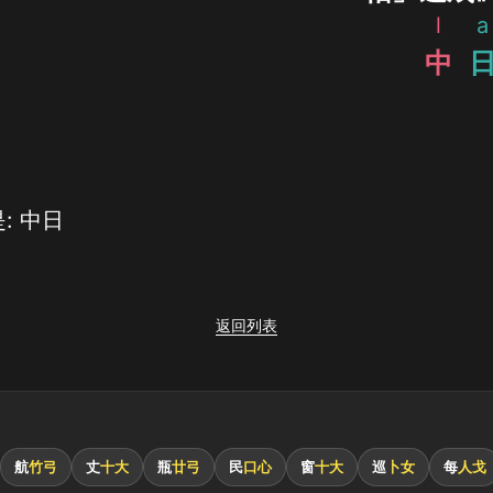
l
a
中
: 中日
返回列表
航
竹弓
丈
十大
瓶
廿弓
民
口心
窗
十大
巡
卜女
每
人戈