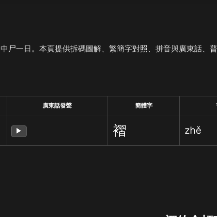
是中尸一日。本頁提供拆碼圖解、繁簡字對照、拼音與廣東話、
廣東話發聲
簡體字
褶
zhě
▶