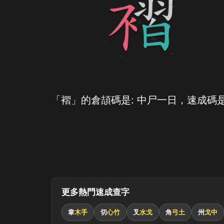
「褶」的倉頡碼是: 中尸一日，速成碼是
更多熱門速成查字
韋
木手
切
心竹
叉
水戈
角
弓土
州
戈中