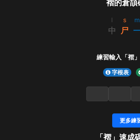
褶的倉頡
l
s
m
中
尸
練習輸入「褶
字根表
更多練
「褶」速成