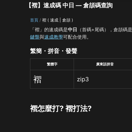
【褶】速成碼 中日 — 倉頡碼查詢
首頁
褶 ( 速成 | 倉頡 )
「褶」的速成碼是
中日
（首碼+尾碼），倉頡碼
鍵盤
與
速成教學
可配合使用。
繁簡・拼音・發聲
繁體字
廣東話拼音
褶
zip3
褶怎麼打? 褶打法?