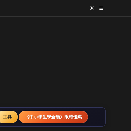
≡
☀
工具
《中小學生學倉頡》限時優惠