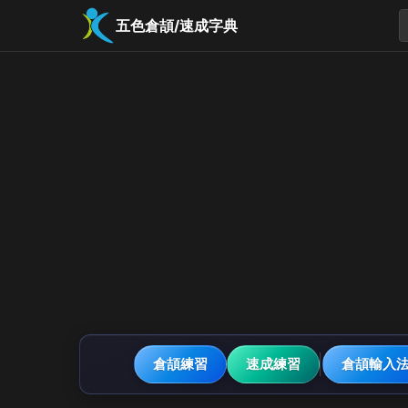
五色倉頡/速成字典
倉頡練習
速成練習
倉頡輸入