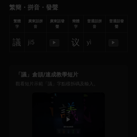
繁簡・拼音・發聲
繁體
廣東話拼
廣東話發
簡體
普通話拼
普通話發
字
音
聲
字
音
聲
議
议
ji5
yì
▶
▶
「議」倉頡/速成教學短片
觀看短片示範「議」字點樣拆碼及輸入。
▶