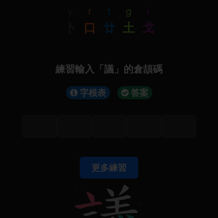
y
r
t
g
i
卜
口
廿
土
戈
練習輸入「議」的倉頡碼
字根表
答案
更多練習