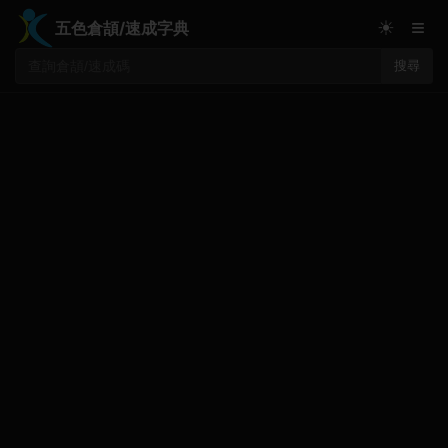
≡
☀
五色倉頡/速成字典
搜尋