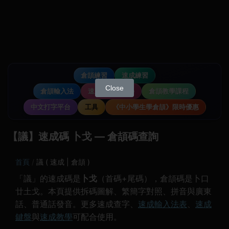
倉頡練習
速成練習
Close
倉頡輸入法
速成輸入法教學
倉頡教學課程
中文打字平台
工具
《中小學生學倉頡》限時優惠
【議】速成碼 卜戈 — 倉頡碼查詢
首頁
議 ( 速成 | 倉頡 )
「議」的速成碼是
卜戈
（首碼+尾碼），倉頡碼是卜口
廿土戈。本頁提供拆碼圖解、繁簡字對照、拼音與廣東
話、普通話發音。更多速成查字、
速成輸入法表
、
速成
鍵盤
與
速成教學
可配合使用。