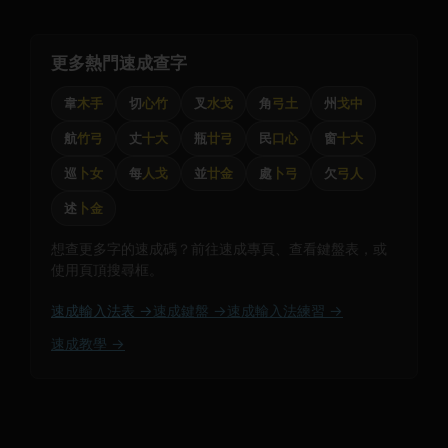
更多熱門速成查字
韋
木手
切
心竹
叉
水戈
角
弓土
州
戈中
航
竹弓
丈
十大
瓶
廿弓
民
口心
窗
十大
巡
卜女
每
人戈
並
廿金
處
卜弓
欠
弓人
述
卜金
想查更多字的速成碼？前往速成專頁、查看鍵盤表，或
使用頁頂搜尋框。
速成輸入法表 →
速成鍵盤 →
速成輸入法練習 →
速成教學 →