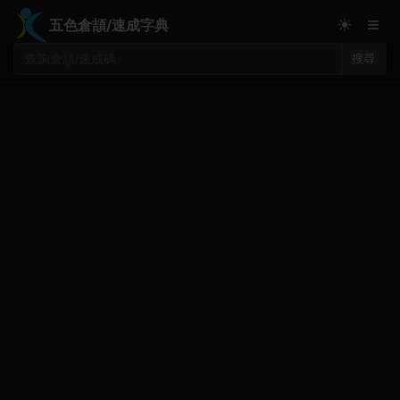
≡
☀
五色倉頡/速成字典
搜尋