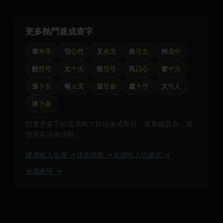
更多熱門速成查字
韋
木手
切
心竹
叉
水戈
角
弓土
州
戈中
航
竹弓
丈
十大
瓶
廿弓
民
口心
窗
十大
巡
卜女
每
人戈
並
廿金
處
卜弓
欠
弓人
述
卜金
想查更多字的速成碼？前往速成專頁、查看鍵盤表，或
使用頁頂搜尋框。
速成輸入法表 →
速成鍵盤 →
速成輸入法練習 →
速成教學 →