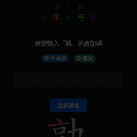
y
d
k
n
i
卜
木
大
弓
戈
練習輸入「孰」的倉頡碼
字根表
答案
更多練習