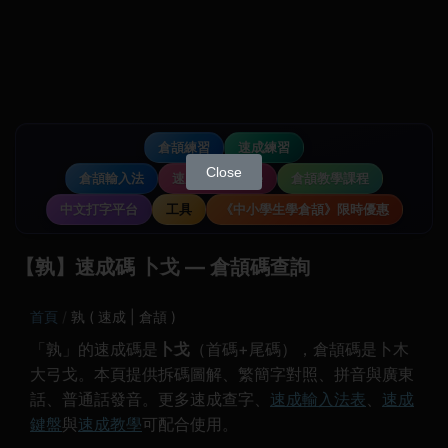
倉頡練習
速成練習
Close
倉頡輸入法
速成輸入法教學
倉頡教學課程
中文打字平台
工具
《中小學生學倉頡》限時優惠
【孰】速成碼 卜戈 — 倉頡碼查詢
首頁
孰 ( 速成 | 倉頡 )
「孰」的速成碼是
卜戈
（首碼+尾碼），倉頡碼是卜木
大弓戈。本頁提供拆碼圖解、繁簡字對照、拼音與廣東
話、普通話發音。更多速成查字、
速成輸入法表
、
速成
鍵盤
與
速成教學
可配合使用。