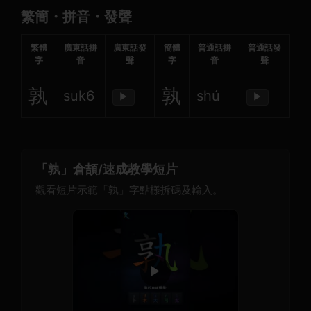
繁簡・拼音・發聲
繁體
廣東話拼
廣東話發
簡體
普通話拼
普通話發
字
音
聲
字
音
聲
孰
孰
suk6
shú
▶
▶
「孰」倉頡/速成教學短片
觀看短片示範「孰」字點樣拆碼及輸入。
▶