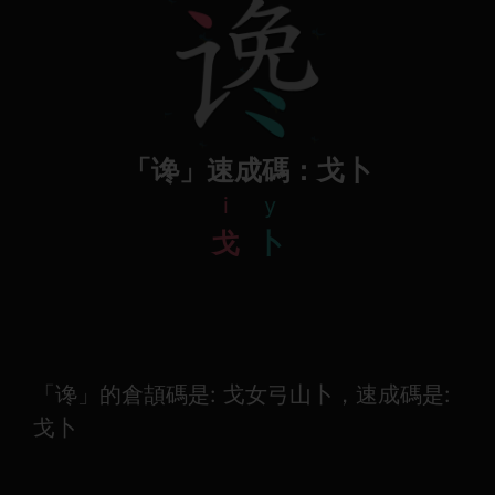
「谗」速成碼：戈卜
i
y
戈
卜
「谗」的倉頡碼是: 戈女弓山卜，速成碼是:
戈卜