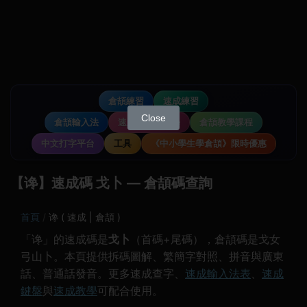
倉頡練習
速成練習
Close
倉頡輸入法
速成輸入法教學
倉頡教學課程
中文打字平台
工具
《中小學生學倉頡》限時優惠
【谗】速成碼 戈卜 — 倉頡碼查詢
首頁
谗 ( 速成 | 倉頡 )
「谗」的速成碼是
戈卜
（首碼+尾碼），倉頡碼是戈女
弓山卜。本頁提供拆碼圖解、繁簡字對照、拼音與廣東
話、普通話發音。更多速成查字、
速成輸入法表
、
速成
鍵盤
與
速成教學
可配合使用。