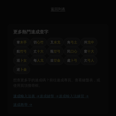
返回列表
更多熱門速成查字
韋
木手
切
心竹
叉
水戈
角
弓土
州
戈中
航
竹弓
丈
十大
瓶
廿弓
民
口心
窗
十大
巡
卜女
每
人戈
並
廿金
處
卜弓
欠
弓人
述
卜金
想查更多字的速成碼？前往速成專頁、查看鍵盤表，或
使用頁頂搜尋框。
速成輸入法表 →
速成鍵盤 →
速成輸入法練習 →
速成教學 →