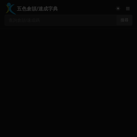
≡
☀
五色倉頡/速成字典
搜尋