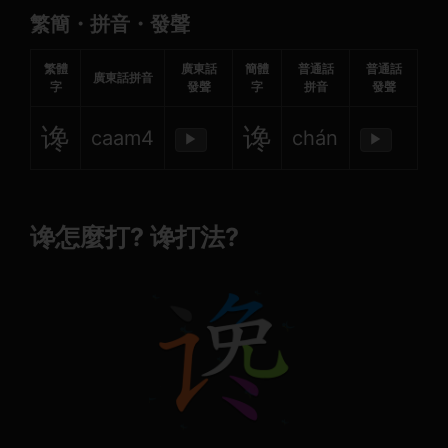
繁簡・拼音・發聲
繁體
廣東話
簡體
普通話
普通話
廣東話拼音
字
發聲
字
拼音
發聲
谗
谗
caam4
chán
▶
▶
谗怎麼打? 谗打法?