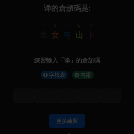
谗的倉頡碼是:
i
v
n
u
y
戈
女
弓
山
卜
練習輸入「谗」的倉頡碼
字根表
答案
更多練習