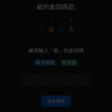
赦的倉頡碼是:
g
c
o
k
土
金
人
大
練習輸入「赦」的倉頡碼
字根表
答案
更多練習