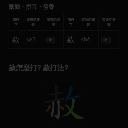
繁簡・拼音・發聲
繁體
廣東話拼
廣東話發
簡體
普通話拼
普通話發
字
音
聲
字
音
聲
赦
赦
se3
shè
▶
▶
赦怎麼打? 赦打法?