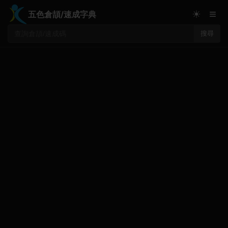
≡
☀
五色倉頡/速成字典
搜尋