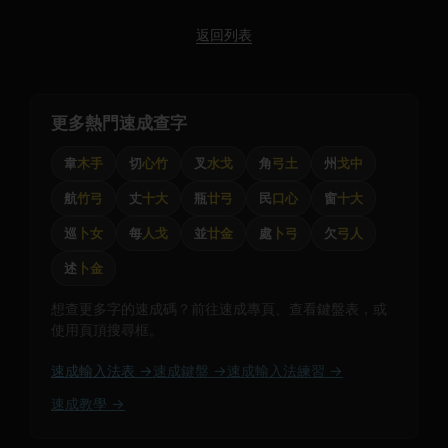
返回列表
更多熱門速成查字
韋
木手
切
心竹
叉
水戈
角
弓土
州
戈中
航
竹弓
丈
十大
瓶
廿弓
民
口心
窗
十大
巡
卜女
每
人戈
並
廿金
處
卜弓
欠
弓人
述
卜金
想查更多字的速成碼？前往速成專頁、查看鍵盤表，或
使用頁頂搜尋框。
速成輸入法表 →
速成鍵盤 →
速成輸入法練習 →
速成教學 →