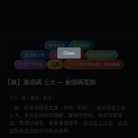
倉頡練習
速成練習
Close
倉頡輸入法
速成輸入法教學
倉頡教學課程
中文打字平台
工具
《中小學生學倉頡》限時優惠
【赦】速成碼 土大 — 倉頡碼查詢
首頁
赦 ( 速成 | 倉頡 )
「赦」的速成碼是
土大
（首碼+尾碼），倉頡碼是土金
人大。本頁提供拆碼圖解、繁簡字對照、拼音與廣東
話、普通話發音。更多速成查字、
速成輸入法表
、
速成
鍵盤
與
速成教學
可配合使用。