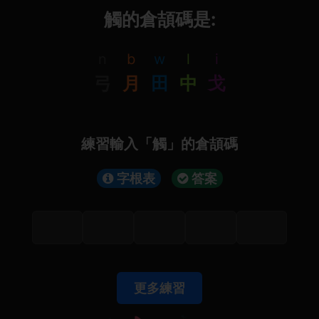
觸的倉頡碼是:
n
b
w
l
i
弓
月
田
中
戈
練習輸入「觸」的倉頡碼
字根表
答案
更多練習