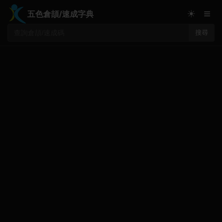
≡
☀
五色倉頡/速成字典
搜尋