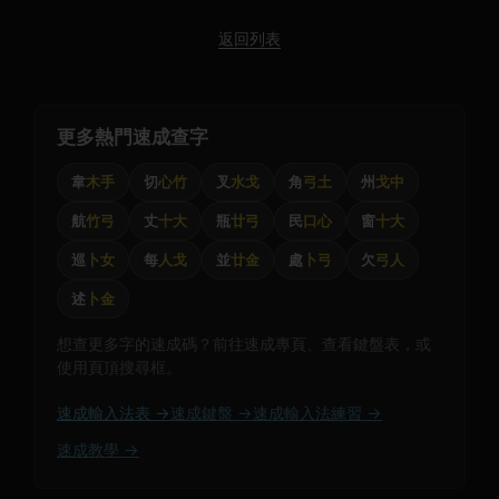
返回列表
更多熱門速成查字
韋
木手
切
心竹
叉
水戈
角
弓土
州
戈中
航
竹弓
丈
十大
瓶
廿弓
民
口心
窗
十大
巡
卜女
每
人戈
並
廿金
處
卜弓
欠
弓人
述
卜金
想查更多字的速成碼？前往速成專頁、查看鍵盤表，或
使用頁頂搜尋框。
速成輸入法表 →
速成鍵盤 →
速成輸入法練習 →
速成教學 →