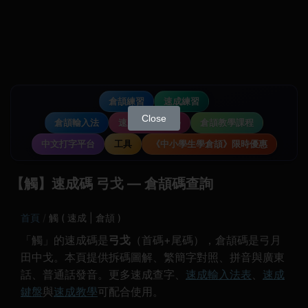
倉頡練習
速成練習
Close
倉頡輸入法
速成輸入法教學
倉頡教學課程
中文打字平台
工具
《中小學生學倉頡》限時優惠
【觸】速成碼 弓戈 — 倉頡碼查詢
首頁
觸 ( 速成 | 倉頡 )
「觸」的速成碼是
弓戈
（首碼+尾碼），倉頡碼是弓月
田中戈。本頁提供拆碼圖解、繁簡字對照、拼音與廣東
話、普通話發音。更多速成查字、
速成輸入法表
、
速成
鍵盤
與
速成教學
可配合使用。