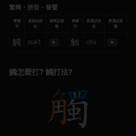
繁簡・拼音・發聲
繁體
廣東話拼
廣東話發
簡體
普通話拼
普通話發
字
音
聲
字
音
聲
觸
触
zuk1
chù
▶
▶
觸怎麼打? 觸打法?