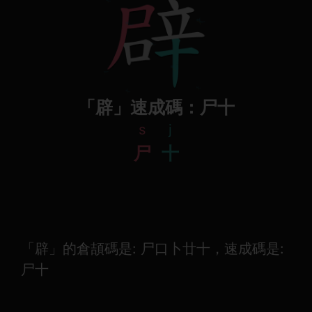
「辟」速成碼：尸十
s
j
尸
十
「辟」的倉頡碼是: 尸口卜廿十，速成碼是:
尸十