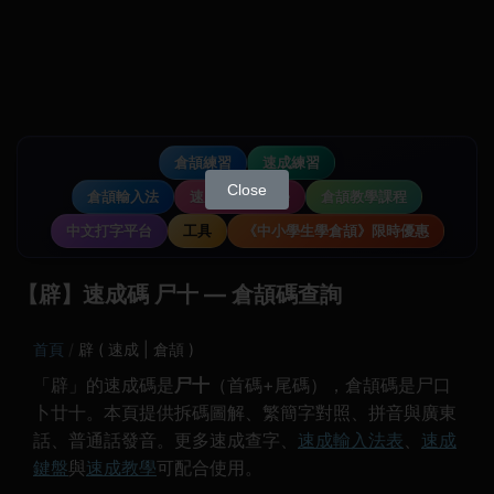
倉頡練習
速成練習
Close
倉頡輸入法
速成輸入法教學
倉頡教學課程
中文打字平台
工具
《中小學生學倉頡》限時優惠
【辟】速成碼 尸十 — 倉頡碼查詢
首頁
辟 ( 速成 | 倉頡 )
「辟」的速成碼是
尸十
（首碼+尾碼），倉頡碼是尸口
卜廿十。本頁提供拆碼圖解、繁簡字對照、拼音與廣東
話、普通話發音。更多速成查字、
速成輸入法表
、
速成
鍵盤
與
速成教學
可配合使用。