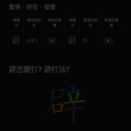
繁簡・拼音・發聲
繁體
廣東話拼
廣東話發
簡體
普通話拼
普通話發
字
音
聲
字
音
聲
辟
辟
pik1
bì
▶
▶
辟怎麼打? 辟打法?