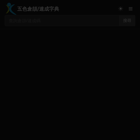
≡
☀
五色倉頡/速成字典
搜尋