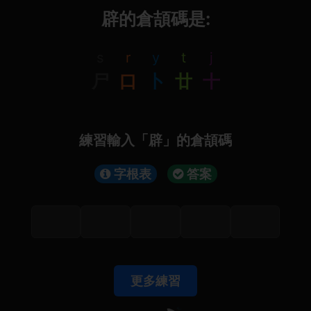
辟的倉頡碼是:
s
r
y
t
j
尸
口
卜
廿
十
練習輸入「辟」的倉頡碼
字根表
答案
更多練習