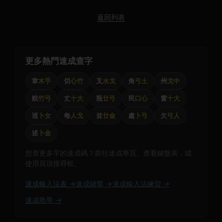
返回列表
更多熱門速成查字
韋
木手
切
心竹
叉
水戈
角
弓土
州
戈中
航
竹弓
丈
十大
瓶
廿弓
民
口心
窗
十大
巡
卜女
每
人戈
並
廿金
處
卜弓
欠
弓人
述
卜金
想查更多字的速成碼？前往速成專頁、查看鍵盤表，或
使用頁頂搜尋框。
速成輸入法表 →
速成鍵盤 →
速成輸入法練習 →
速成教學 →