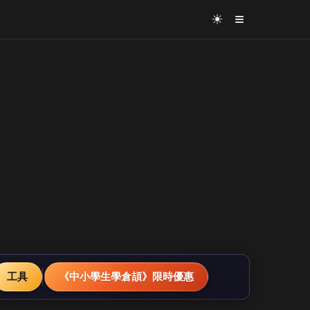
≡
☀
工具
《中小學生學倉頡》限時優惠