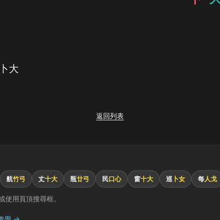
 卜大
返回列表
航
竹弓
丈
十大
瓶
廿弓
民
口心
窗
十大
巡
卜女
每
人戈
或使用頁頂搜尋框。
教學 →