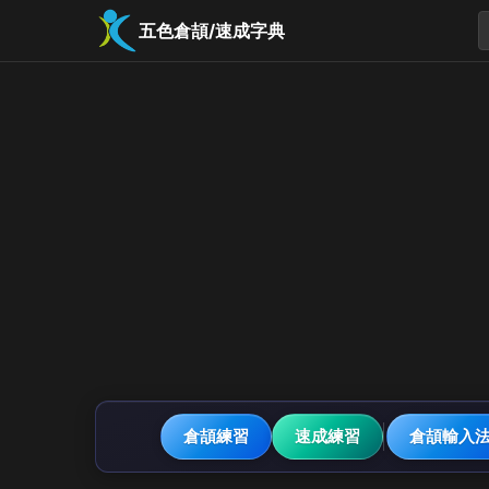
五色倉頡/速成字典
倉頡練習
速成練習
倉頡輸入