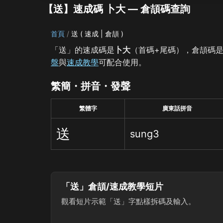
【送】速成碼 卜大 — 倉頡碼查詢
首頁
送 ( 速成 | 倉頡 )
「送」的速成碼是
卜大
（首碼+尾碼），倉頡碼
盤
與
速成教學
可配合使用。
繁簡・拼音・發聲
繁體字
廣東話拼音
送
sung3
「送」倉頡/速成教學短片
觀看短片示範「送」字點樣拆碼及輸入。