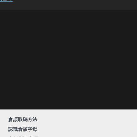
倉頡取碼方法
認識倉頡字母