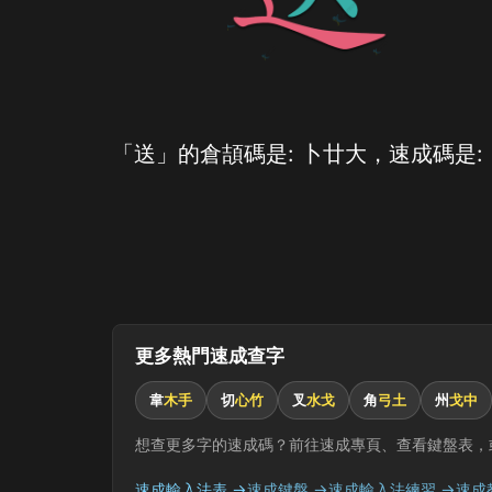
「送」的倉頡碼是: 卜廿大，速成碼是:
更多熱門速成查字
韋
木手
切
心竹
叉
水戈
角
弓土
州
戈中
想查更多字的速成碼？前往速成專頁、查看鍵盤表，
速成輸入法表 →
速成鍵盤 →
速成輸入法練習 →
速成