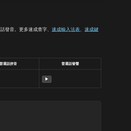
通話發音。更多速成查字、
速成輸入法表
、
速成鍵
普通話拼音
普通話發聲
▶