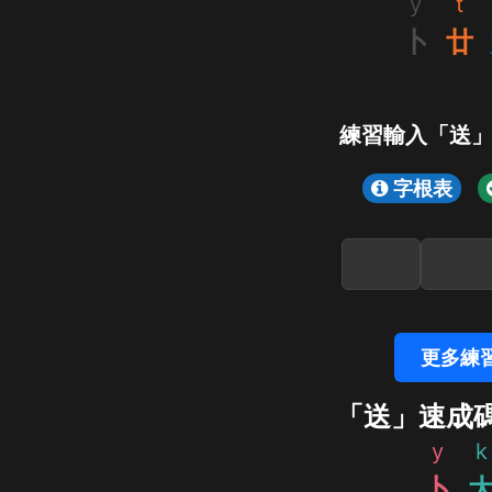
y
t
卜
廿
練習輸入「送
字根表
更多練
「送」速成
y
k
卜