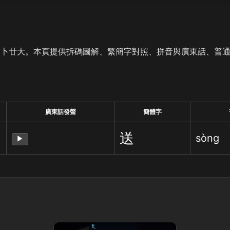
是卜廿大。本頁提供拆碼圖解、繁簡字對照、拼音與廣東話、普
廣東話發聲
簡體字
送
sòng
▶