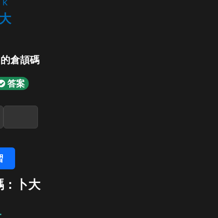
k
大
」的倉頡碼
答案
習
碼：卜大
大