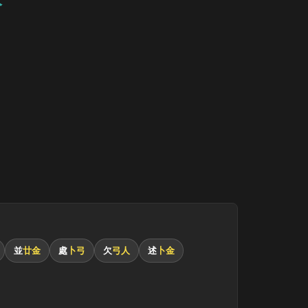
並
廿金
處
卜弓
欠
弓人
述
卜金