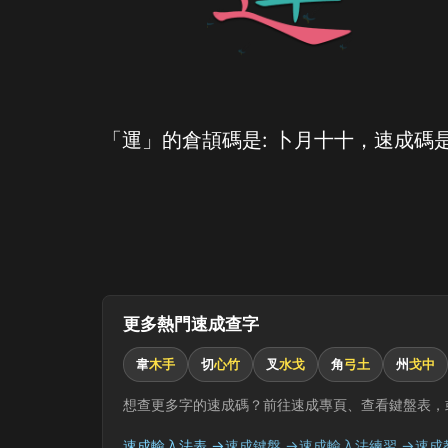
「運」的倉頡碼是: 卜月十十，速成碼是
更多熱門速成查字
韋
木手
切
心竹
叉
水戈
角
弓土
州
戈中
想查更多字的速成碼？前往速成專頁、查看鍵盤表，
速成輸入法表 →
速成鍵盤 →
速成輸入法練習 →
速成