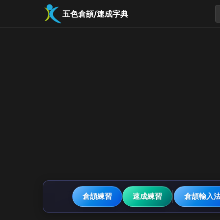
五色倉頡/速成字典
倉頡練習
速成練習
倉頡輸入