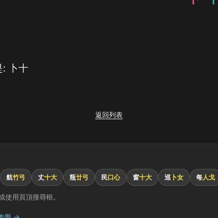
: 卜十
返回列表
航
竹弓
丈
十大
瓶
廿弓
民
口心
窗
十大
巡
卜女
每
人戈
或使用頁頂搜尋框。
教學 →