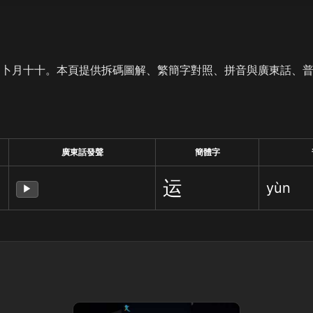
是卜月十十。本頁提供拆碼圖解、繁簡字對照、拼音與廣東話、
廣東話發聲
簡體字
运
yùn
▶