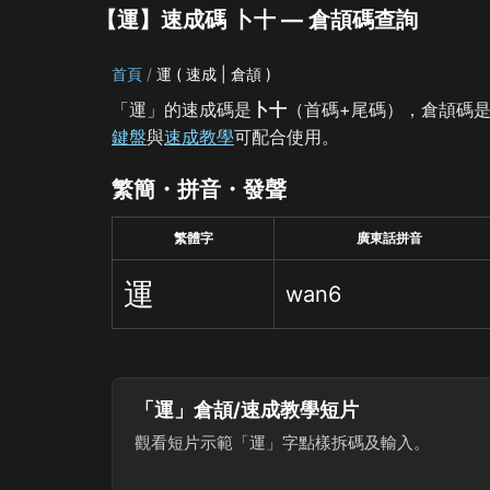
【運】速成碼 卜十 — 倉頡碼查詢
首頁
運 ( 速成 | 倉頡 )
「運」的速成碼是
卜十
（首碼+尾碼），倉頡碼
鍵盤
與
速成教學
可配合使用。
繁簡・拼音・發聲
繁體字
廣東話拼音
運
wan6
「運」倉頡/速成教學短片
觀看短片示範「運」字點樣拆碼及輸入。