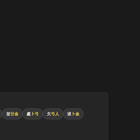
並
廿金
處
卜弓
欠
弓人
述
卜金