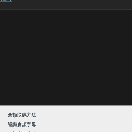
倉頡取碼方法
認識倉頡字母