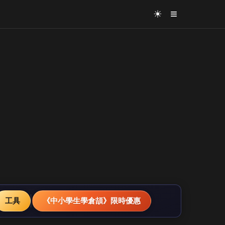
≡
☀
工具
《中小學生學倉頡》限時優惠