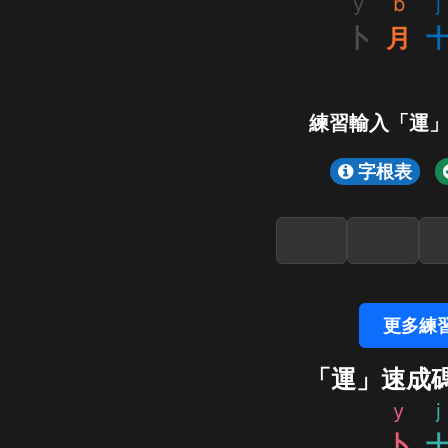
y
b
j
卜
月
練習輸入「運
字根表
更多練
「運」速成
y
j
卜