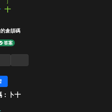
j
十
十
」的倉頡碼
答案
習
碼：卜十
十