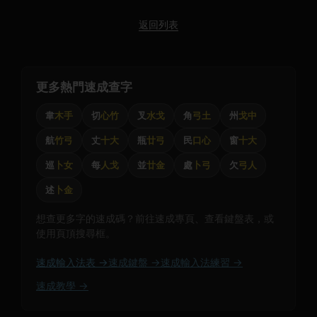
返回列表
更多熱門速成查字
韋
木手
切
心竹
叉
水戈
角
弓土
州
戈中
航
竹弓
丈
十大
瓶
廿弓
民
口心
窗
十大
巡
卜女
每
人戈
並
廿金
處
卜弓
欠
弓人
述
卜金
想查更多字的速成碼？前往速成專頁、查看鍵盤表，或
使用頁頂搜尋框。
速成輸入法表 →
速成鍵盤 →
速成輸入法練習 →
速成教學 →