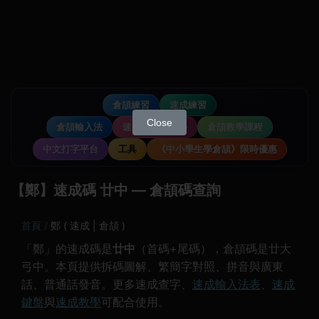
倉頡練習
速成練習
Close
倉頡輸入法
速成輸入法教學
倉頡教學課程
中文打字平台
工具
《中小學生學倉頡》限時優惠
【鄭】速成碼 廿中 — 倉頡碼查詢
首頁
鄭 ( 速成 | 倉頡 )
「鄭」的速成碼是
廿中
（首碼+尾碼），倉頡碼是廿大
弓中。本頁提供拆碼圖解、繁簡字對照、拼音與廣東
話、普通話發音。更多速成查字、
速成輸入法表
、
速成
鍵盤
與
速成教學
可配合使用。