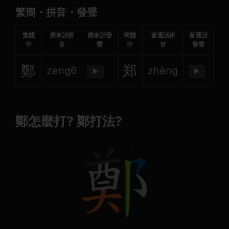
繁簡・拼音・發聲
繁體
廣東話拼
廣東話發
簡體
普通話拼
普通話
字
音
聲
字
音
發聲
鄭
郑
zeng6
zhèng
▶
▶
鄭怎麼打? 鄭打法?