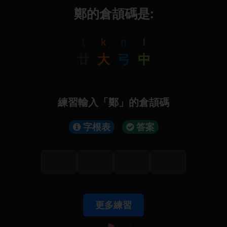
鄭的倉頡碼是:
t
k
n
l
廿
大
弓
中
練習輸入「鄭」的倉頡碼
字根表
答案
更多練習