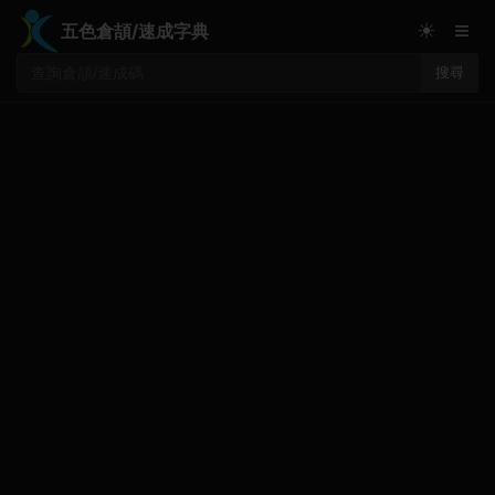
≡
☀
五色倉頡/速成字典
搜尋