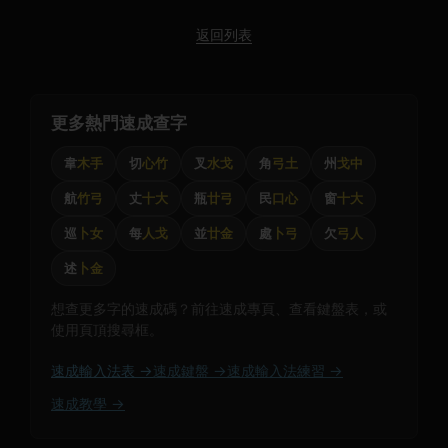
返回列表
更多熱門速成查字
韋
木手
切
心竹
叉
水戈
角
弓土
州
戈中
航
竹弓
丈
十大
瓶
廿弓
民
口心
窗
十大
巡
卜女
每
人戈
並
廿金
處
卜弓
欠
弓人
述
卜金
想查更多字的速成碼？前往速成專頁、查看鍵盤表，或
使用頁頂搜尋框。
速成輸入法表 →
速成鍵盤 →
速成輸入法練習 →
速成教學 →