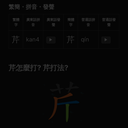
繁簡・拼音・發聲
繁體
廣東話拼
廣東話發
簡體
普通話拼
普通話發
字
音
聲
字
音
聲
芹
芹
kan4
qín
▶
▶
芹怎麼打? 芹打法?