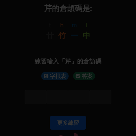
芹的倉頡碼是:
t
h
m
l
廿
竹
一
中
練習輸入「芹」的倉頡碼
字根表
答案
更多練習