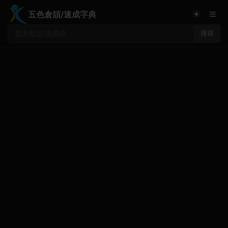
≡
☀
五色倉頡/速成字典
搜尋