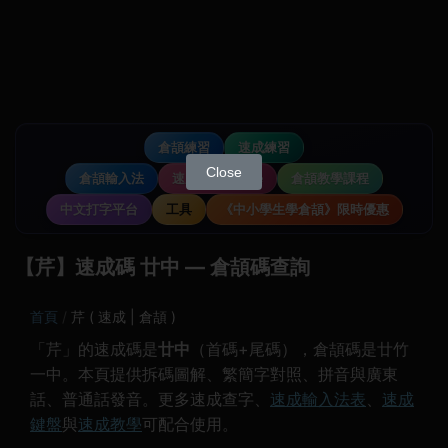
倉頡練習
速成練習
Close
倉頡輸入法
速成輸入法教學
倉頡教學課程
中文打字平台
工具
《中小學生學倉頡》限時優惠
【芹】速成碼 廿中 — 倉頡碼查詢
首頁
芹 ( 速成 | 倉頡 )
「芹」的速成碼是
廿中
（首碼+尾碼），倉頡碼是廿竹
一中。本頁提供拆碼圖解、繁簡字對照、拼音與廣東
話、普通話發音。更多速成查字、
速成輸入法表
、
速成
鍵盤
與
速成教學
可配合使用。