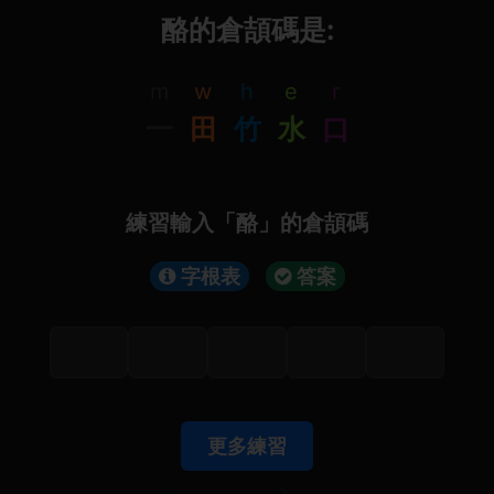
酪的倉頡碼是:
m
w
h
e
r
一
田
竹
水
口
練習輸入「酪」的倉頡碼
字根表
答案
更多練習