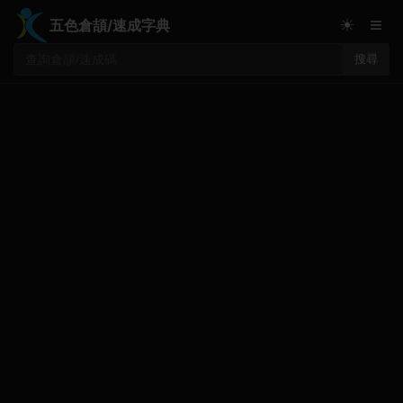
≡
☀
五色倉頡/速成字典
搜尋