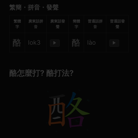
繁簡・拼音・發聲
繁體
廣東話拼
廣東話發
簡體
普通話拼
普通話發
字
音
聲
字
音
聲
酪
酪
lok3
lào
▶
▶
酪怎麼打? 酪打法?