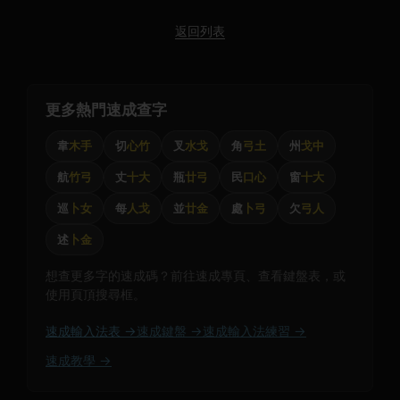
返回列表
更多熱門速成查字
韋
木手
切
心竹
叉
水戈
角
弓土
州
戈中
航
竹弓
丈
十大
瓶
廿弓
民
口心
窗
十大
巡
卜女
每
人戈
並
廿金
處
卜弓
欠
弓人
述
卜金
想查更多字的速成碼？前往速成專頁、查看鍵盤表，或
使用頁頂搜尋框。
速成輸入法表 →
速成鍵盤 →
速成輸入法練習 →
速成教學 →