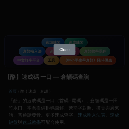
倉頡練習
速成練習
Close
倉頡輸入法
速成輸入法教學
倉頡教學課程
中文打字平台
工具
《中小學生學倉頡》限時優惠
【酪】速成碼 一口 — 倉頡碼查詢
首頁
酪 ( 速成 | 倉頡 )
「酪」的速成碼是
一口
（首碼+尾碼），倉頡碼是一田
竹水口。本頁提供拆碼圖解、繁簡字對照、拼音與廣東
話、普通話發音。更多速成查字、
速成輸入法表
、
速成
鍵盤
與
速成教學
可配合使用。