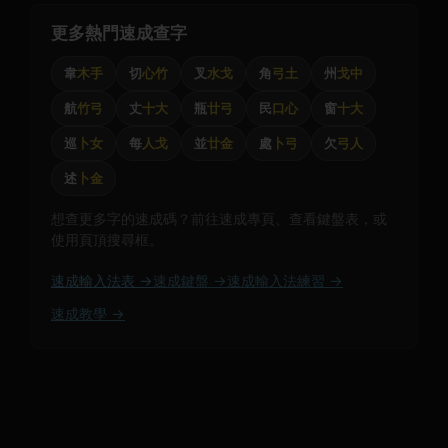
更多熱門速成查字
韋
木手
切
心竹
叉
水戈
角
弓土
州
戈中
航
竹弓
丈
十大
瓶
廿弓
民
口心
窗
十大
巡
卜女
每
人戈
並
廿金
處
卜弓
欠
弓人
述
卜金
想查更多字的速成碼？前往速成專頁、查看鍵盤表，或
使用頁頂搜尋框。
速成輸入法表 →
速成鍵盤 →
速成輸入法練習 →
速成教學 →