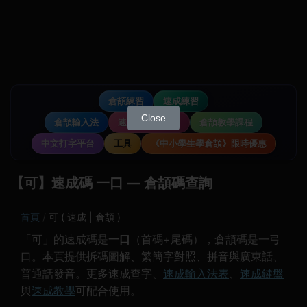
倉頡練習
速成練習
Close
倉頡輸入法
速成輸入法教學
倉頡教學課程
中文打字平台
工具
《中小學生學倉頡》限時優惠
【可】速成碼 一口 — 倉頡碼查詢
首頁
可 ( 速成 | 倉頡 )
「可」的速成碼是
一口
（首碼+尾碼），倉頡碼是一弓
口。本頁提供拆碼圖解、繁簡字對照、拼音與廣東話、
普通話發音。更多速成查字、
速成輸入法表
、
速成鍵盤
與
速成教學
可配合使用。