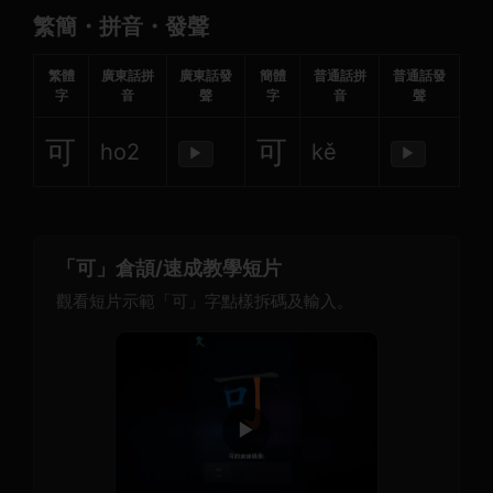
繁簡・拼音・發聲
繁體
廣東話拼
廣東話發
簡體
普通話拼
普通話發
字
音
聲
字
音
聲
可
可
ho2
kě
▶
▶
「可」倉頡/速成教學短片
觀看短片示範「可」字點樣拆碼及輸入。
▶