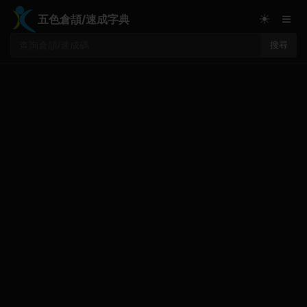
≡
☀
五色倉頡/速成字典
搜尋