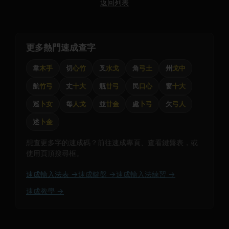
返回列表
更多熱門速成查字
韋
木手
切
心竹
叉
水戈
角
弓土
州
戈中
航
竹弓
丈
十大
瓶
廿弓
民
口心
窗
十大
巡
卜女
每
人戈
並
廿金
處
卜弓
欠
弓人
述
卜金
想查更多字的速成碼？前往速成專頁、查看鍵盤表，或
使用頁頂搜尋框。
速成輸入法表 →
速成鍵盤 →
速成輸入法練習 →
速成教學 →