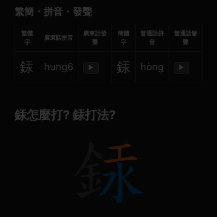
繁簡・拼音・發聲
繁體
廣東話發
簡體
普通話拼
普通話發
廣東話拼音
字
聲
字
音
聲
銾
銾
hung6
hòng
▶
▶
銾怎麼打? 銾打法?