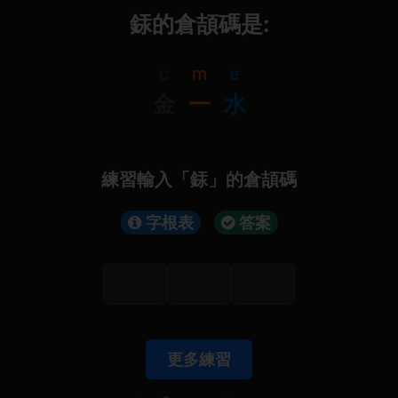
銾的倉頡碼是:
c
m
e
金
一
水
練習輸入「銾」的倉頡碼
字根表
答案
更多練習