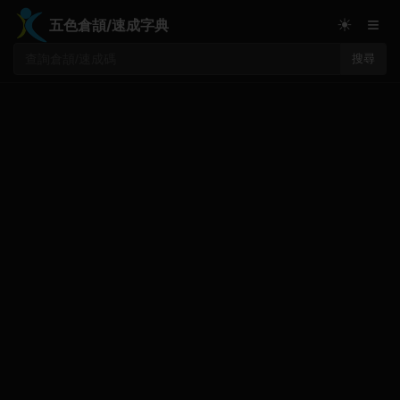
≡
☀
五色倉頡/速成字典
搜尋