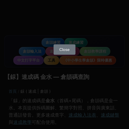
倉頡練習
速成練習
Close
倉頡輸入法
速成輸入法教學
倉頡教學課程
中文打字平台
工具
《中小學生學倉頡》限時優惠
【銾】速成碼 金水 — 倉頡碼查詢
首頁
銾 ( 速成 | 倉頡 )
「銾」的速成碼是
金水
（首碼+尾碼），倉頡碼是金一
水。本頁提供拆碼圖解、繁簡字對照、拼音與廣東話、
普通話發音。更多速成查字、
速成輸入法表
、
速成鍵盤
與
速成教學
可配合使用。