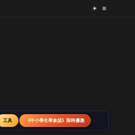
≡
☀
工具
《中小學生學倉頡》限時優惠