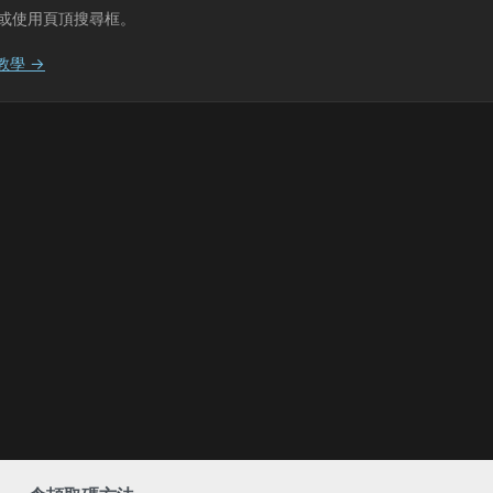
或使用頁頂搜尋框。
教學 →