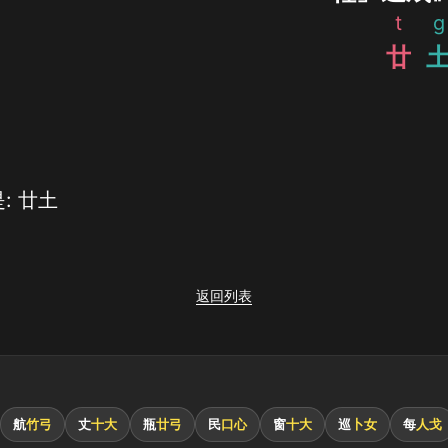
t
g
廿
: 廿土
返回列表
航
竹弓
丈
十大
瓶
廿弓
民
口心
窗
十大
巡
卜女
每
人戈