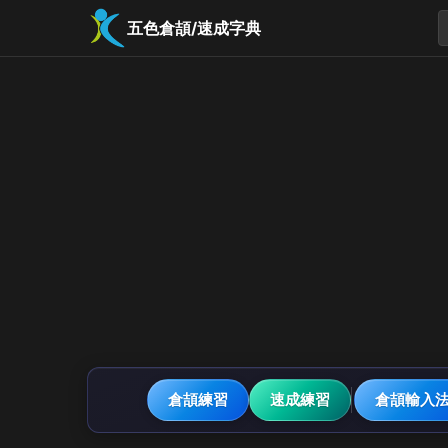
五色倉頡/速成字典
倉頡練習
速成練習
倉頡輸入