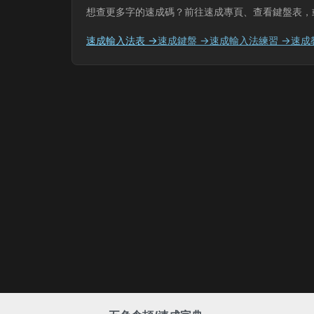
想查更多字的速成碼？前往速成專頁、查看鍵盤表，
速成輸入法表 →
速成鍵盤 →
速成輸入法練習 →
速成