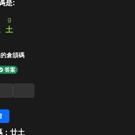
碼是:
g
土
土
」的倉頡碼
答案
習
碼：廿土