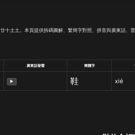
是廿十土土。本頁提供拆碼圖解、繁簡字對照、拼音與廣東話、
廣東話發聲
簡體字
鞋
xié
▶