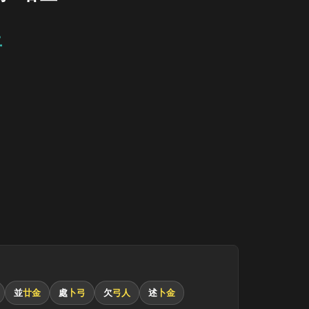
土
並
廿金
處
卜弓
欠
弓人
述
卜金