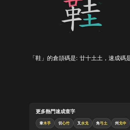
「鞋」的倉頡碼是: 廿十土土，速成碼是
更多熱門速成查字
韋
木手
切
心竹
叉
水戈
角
弓土
州
戈中