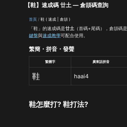
【鞋】速成碼 廿土 — 倉頡碼查詢
首頁
鞋 ( 速成 | 倉頡 )
「鞋」的速成碼是
廿土
（首碼+尾碼），倉頡碼
鍵盤
與
速成教學
可配合使用。
繁簡・拼音・發聲
繁體字
廣東話拼音
鞋
haai4
鞋怎麼打? 鞋打法?