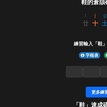
鞋的倉頡
t
j
g
廿
十
練習輸入「鞋
字根表
更多練
「鞋」速成